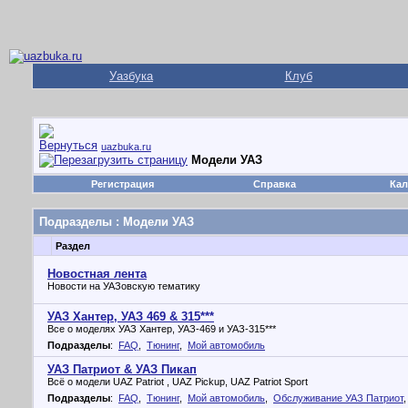
Уазбука
Клуб
uazbuka.ru
Модели УАЗ
Регистрация
Справка
Кал
Подразделы
: Модели УАЗ
Раздел
Новостная лента
Новости на УАЗовскую тематику
УАЗ Хантер, УАЗ 469 & 315***
Все о моделях УАЗ Хантер, УАЗ-469 и УАЗ-315***
Подразделы
:
FAQ
,
Тюнинг
,
Мой автомобиль
УАЗ Патриот & УАЗ Пикап
Всё о модели UAZ Patriot , UAZ Pickup, UAZ Patriot Sport
Подразделы
:
FAQ
,
Тюнинг
,
Мой автомобиль
,
Обслуживание УАЗ Патриот