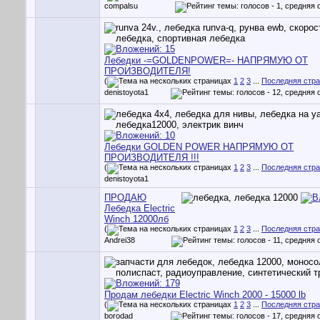
compalsu
Лебедки -=GOLDENPOWER=- НАПРЯМУЮ ОТ
ПРОИЗВОДИТЕЛЯ!
(
1
2
3
...
Последняя стр
denistoyota1
Лебедки GOLDEN POWER НАПРЯМУЮ ОТ
ПРОИЗВОДИТЕЛЯ !!!
(
1
2
3
...
Последняя стр
denistoyota1
ПРОДАЮ
Лебедка Electric
Winch 12000лб
(
1
2
3
...
Последняя стр
Andrei38
Продам лебедки Electric Winch 2000 - 15000 lb
(
1
2
3
...
Последняя стр
borodad