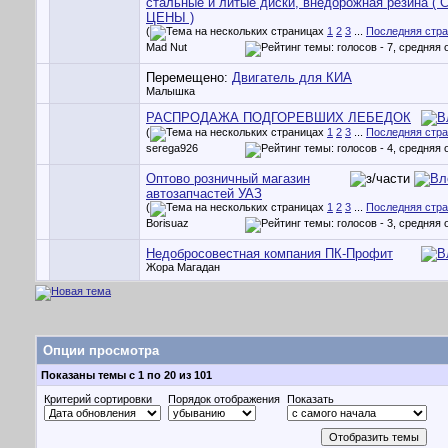
стальные и литые диски, внедорожная резина (
ЦЕНЫ )
(
1
2
3
...
Последняя стр
Mad Nut
Перемещено:
Двигатель для КИА
Малышка
РАСПРОДАЖА ПОДГОРЕВШИХ ЛЕБЕДОК
(
1
2
3
...
Последняя стр
serega926
Оптово розничный магазин
автозапчастей УАЗ
(
1
2
3
...
Последняя стр
Borisuaz
Недобросовестная компания ПК-Профит
Жора Магадан
Опции просмотра
Показаны темы с 1 по 20 из 101
Критерий сортировки
Порядок отображения
Показать