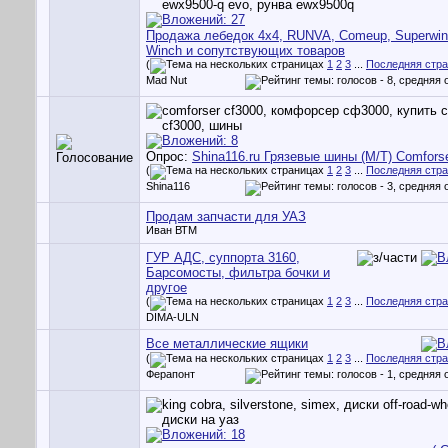
Продажа лебедок 4х4, RUNVA, Comeup, Superwin
Winch и сопутствующих товаров
(
1
2
3
...
Последняя стр
Mad Nut
Опрос:
Shina116.ru Грязевые шины (M/T) Comfors
(
1
2
3
...
Последняя стр
Shina116
Продам запчасти для УАЗ
Иван ВТМ
ГУР АДС, суппорта 3160,
Барсомосты, фильтра бочки и
другое
(
1
2
3
...
Последняя стр
DIMA-ULN
Все металлические ящики
(
1
2
3
...
Последняя стр
Ферапонт