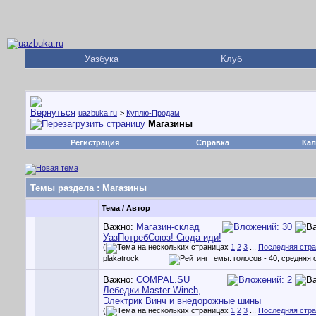
Уазбука
Клуб
uazbuka.ru
>
Куплю-Продам
Магазины
Регистрация
Справка
Кал
Темы раздела
: Магазины
Тема
/
Автор
Важно:
Магазин-склад
УазПотребСоюз! Сюда иди!
(
1
2
3
...
Последняя стр
plakatrock
Важно:
COMPAL.SU
Лебедки Master-Winch,
Электрик Винч и внедорожные шины
(
1
2
3
...
Последняя стр