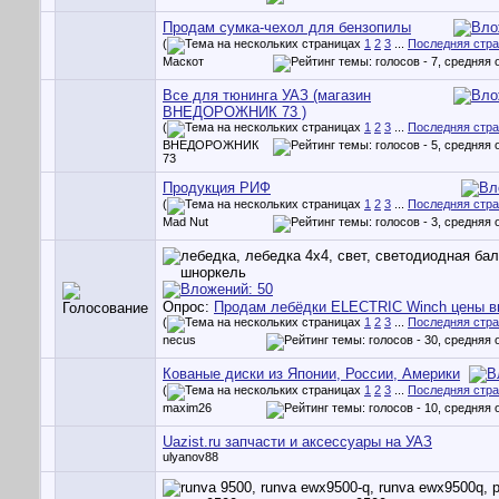
Продам сумка-чехол для бензопилы
(
1
2
3
...
Последняя стр
Маскот
Все для тюнинга УАЗ (магазин
ВНЕДОРОЖНИК 73 )
(
1
2
3
...
Последняя стр
ВНЕДОРОЖНИК
73
Продукция РИФ
(
1
2
3
...
Последняя стр
Mad Nut
Опрос:
Продам лебёдки ELECTRIC Winch цены в
(
1
2
3
...
Последняя стр
necus
Кованые диски из Японии, России, Америки
(
1
2
3
...
Последняя стр
maxim26
Uazist.ru запчасти и аксессуары на УАЗ
ulyanov88