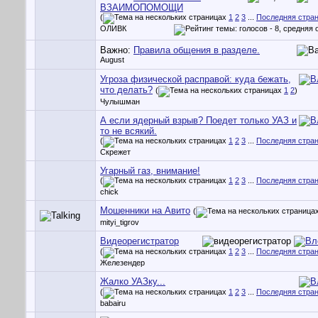
ВЗАИМОПОМОЩИ
(
1
2
3
...
Последняя стра
ОЛИВК
Важно:
Правила общения в разделе.
August
Угроза физической расправой: куда бежать,
что делать?
(
1
2
)
Чулышман
А если ядерный взрыв? Поедет только УАЗ и
то не всякий.
(
1
2
3
...
Последняя стра
Скрежет
Угарный газ, внимание!
(
1
2
3
...
Последняя стра
chick
Мошенники на Авито
(
mityi_tigrov
Видеорегистратор
(
1
2
3
...
Последняя стра
Железендер
Жалко УАЗку...
(
1
2
3
...
Последняя стра
babairu