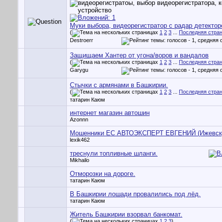
Муки выбора, видеорегистратор с радар детекто
(
1
2
3
...
Последняя стра
Destroerr
Защищаем Хантер от угона/воров и вандалов
(
1
2
3
...
Последняя стра
Garygu
Стычки с армянами в Башкирии.
(
1
2
3
...
Последняя стра
татарин Каюм
интернет магазин автошин
Azonnn
Мошенники ЕС АВТОЭКСПЕРТ ЕВГЕНИЙ (Ижевск
lexik462
треснули топливные шланги.
Mikhailo
Отморозки на дороге.
татарин Каюм
В Башкирии лошади провалились под лёд.
татарин Каюм
Житель Башкирии взорвал банкомат.
(
1
2
3
)