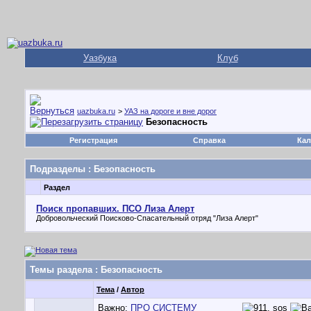
Уазбука
Клуб
uazbuka.ru
>
УАЗ на дороге и вне дорог
Безопасность
Регистрация
Справка
Кал
Подразделы
: Безопасность
Раздел
Поиск пропавших. ПСО Лиза Алерт
Добровольческий Поисково-Спасательный отряд "Лиза Алерт"
Темы раздела
: Безопасность
Тема
/
Автор
Важно:
ПРО СИСТЕМУ