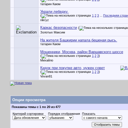
татарин Каюм
Украли лебедку.
(
1
2
3
...
Последняя стра
nikryz
Каркас безопасности
(
Золотых Максим
На жителя Башкирии напала бешеная рысь.
татарин Каюм
Мошенники, Москва, район Варшавского шоссе
(
1
2
3
)
Михайло
Кидок при покупке авто, нужен совет
(
1
2
3
)
Vovan81
Опции просмотра
Показаны темы с 1 по 20 из 477
Критерий сортировки
Порядок отображения
Показать