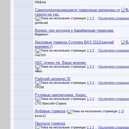
DikijUaz
Самоподводящиещиеся тормозные цилиндры от
газели на уаз.
(
1
2
3
...
Последняя страница
gondruell
Вопрос про колодки к барабанным тормозам.
Вадимыч
Дисковые тормоза Суппора ВАЗ 2112(задний
военмост)
(
1
2
3
...
Последняя страница
Uaz315
АБС нужен ли. Ваше мнение.
(
1
2
3
...
Последняя страница
Allien
Рабочий цилиндр 32
(
1
2
3
...
Последняя страница
ГРОМ
Рулевые наконечники. Анонс.
(
1
2
3
...
Последняя страница
СТО Ваксойл-Сервис
Дубовые тормоза
(
1
2
)
lucas12
Пропали тормоза
(
1
2
3
...
Последняя страница