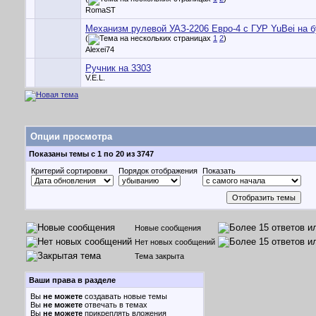
RomaST
Механизм рулевой УАЗ-2206 Евро-4 с ГУР YuBei на б
(
1
2
)
Alexei74
Ручник на 3303
V.E.L.
Опции просмотра
Показаны темы с 1 по 20 из 3747
Критерий сортировки
Порядок отображения
Показать
Новые сообщения
Нет новых сообщений
Тема закрыта
Ваши права в разделе
Вы
не можете
создавать новые темы
Вы
не можете
отвечать в темах
Вы
не можете
прикреплять вложения