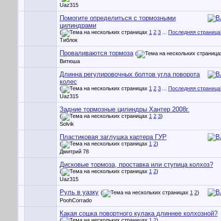
Uaz315
Помогите определиться с тормозными
цилиндрами
(
1
2
3
...
Последняя страница
Тиблок
Проваливаются тормоза
(
Витюша
Длинна регулировочных болтов угла поворота
колес
(
1
2
3
...
Последняя страница
Uaz315
Задние тормозные цилиндры Хантер 2008г.
(
1
2
3
)
Solvik
Пластиковая заглушка картера ГУР
(
1
2
)
Дмитрий 78
Дисковые тормоза, проставка или ступица колхоз?
(
1
2
)
Uaz315
Руль в уазку
(
1
2
)
PoohCorrado
Какая сошка повортного кулака длиннее колхозной?
(
1
2
)