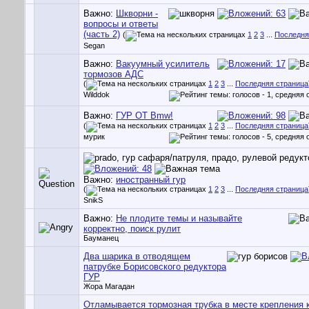
Важно:
Шкворни -
вопросы и ответы
(часть 2)
(
1
2
3
...
Последня
Segan
Важно:
Вакуумный усилитель
тормозов АДС
(
1
2
3
...
Последняя страница
Wilddok
Важно:
ГУР ОТ Bmw!
(
1
2
3
...
Последняя страница
мурик
Важно:
иностранный гур
(
1
2
3
...
Последняя страница
SnikS
Важно:
Не плодите темы и называйте
корректно, поиск рулит
Бауманец
Два шарика в отводящем
патрубке Борисовского редуктора
ГУР
Жора Магадан
Отламывается тормозная трубка в месте крепления к