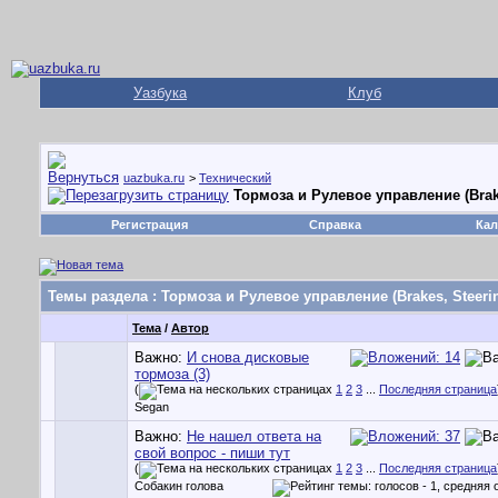
Уазбука
Клуб
uazbuka.ru
>
Технический
Тормоза и Рулевое управление (Brak
Регистрация
Справка
Кал
Темы раздела
: Тормоза и Рулевое управление (Brakes, Steeri
Тема
/
Автор
Важно:
И снова дисковые
тормоза (3)
(
1
2
3
...
Последняя страница
Segan
Важно:
Не нашел ответа на
свой вопрос - пиши тут
(
1
2
3
...
Последняя страница
Собакин голова