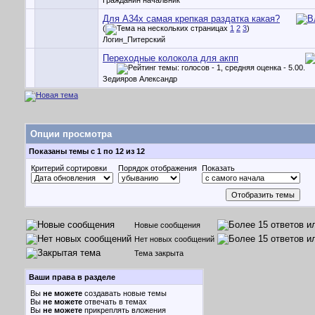
Гражданин начальник
Для A34x самая крепкая раздатка какая?
(
1
2
3
)
Логин_Питерский
Переходные колокола для акпп
Зедияров Александр
Опции просмотра
Показаны темы с 1 по 12 из 12
Критерий сортировки
Порядок отображения
Показать
Новые сообщения
Нет новых сообщений
Тема закрыта
Ваши права в разделе
Вы
не можете
создавать новые темы
Вы
не можете
отвечать в темах
Вы
не можете
прикреплять вложения