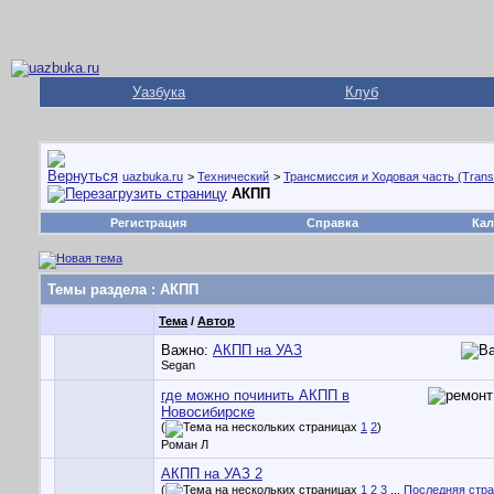
Уазбука
Клуб
uazbuka.ru
>
Технический
>
Трансмиссия и Ходовая часть (Trans
АКПП
Регистрация
Справка
Кал
Темы раздела
: АКПП
Тема
/
Автор
Важно:
АКПП на УАЗ
Segan
где можно починить АКПП в
Новосибирске
(
1
2
)
Роман Л
АКПП на УАЗ 2
(
1
2
3
...
Последняя стр