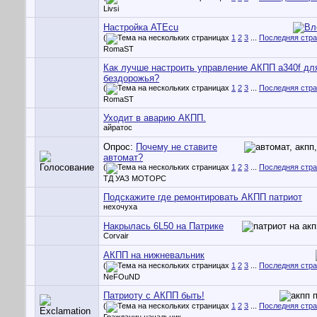
Livsi
Настройка ATEcu
(
1
2
3
...
Последняя стр
RomaST
Как лучше настроить управление АКПП a340f дл
бездорожья?
(
1
2
3
...
Последняя стр
RomaST
Уходит в аварию АКПП.
айратос
Опрос:
Почему не ставите
автомат?
(
1
2
3
...
Последняя стр
ТД УАЗ МОТОРС
Подскажите где ремонтировать АКПП патриот
нехочуха
Накрылась 6L50 на Патрике
Corvair
АКПП на нижневальник
(
1
2
3
...
Последняя стр
NeFOuND
Патриоту с АКПП быть!
(
1
2
3
...
Последняя стр