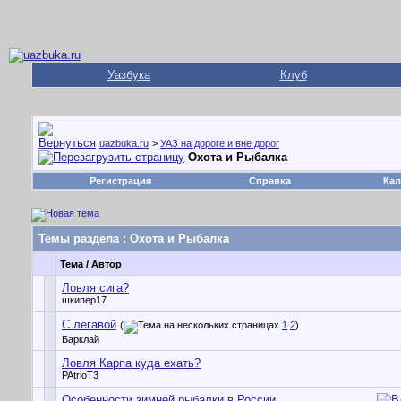
Уазбука
Клуб
uazbuka.ru
>
УАЗ на дороге и вне дорог
Охота и Рыбалка
Регистрация
Справка
Кал
Темы раздела
: Охота и Рыбалка
Тема
/
Автор
Ловля сига?
шкипер17
С легавой
(
1
2
)
Барклай
Ловля Карпа куда ехать?
PAtrioT3
Особенности зимней рыбалки в России