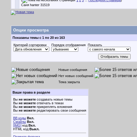
(
1
2
3
...
Последняя страница
)
Саня hanter 31519
Опции просмотра
Показаны темы с 1 по 20 из 163
Критерий сортировки
Порядок отображения
Показать
Новые сообщения
Нет новых сообщений
Тема закрыта
Ваши права в разделе
Вы
не можете
создавать новые темы
Вы
не можете
отвечать в темах
Вы
не можете
прикреплять вложения
Вы
не можете
редактировать свои сообщения
BB коды
Вкл.
Смайлы
Вкл.
[IMG]
код
Вкл.
HTML код
Выкл.
Правила форума