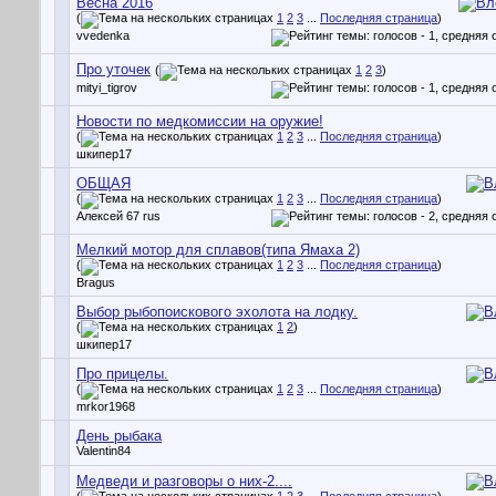
Весна 2016
(
1
2
3
...
Последняя страница
)
vvedenka
Про уточек
(
1
2
3
)
mityi_tigrov
Новости по медкомиссии на оружие!
(
1
2
3
...
Последняя страница
)
шкипер17
ОБЩАЯ
(
1
2
3
...
Последняя страница
)
Алексей 67 rus
Мелкий мотор для сплавов(типа Ямаха 2)
(
1
2
3
...
Последняя страница
)
Bragus
Выбор рыбопоискового эхолота на лодку.
(
1
2
)
шкипер17
Про прицелы.
(
1
2
3
...
Последняя страница
)
mrkor1968
День рыбака
Valentin84
Медведи и разговоры о них-2....