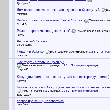
Дмитрий 78
Дом на колесах из головастика - деревянный модуль-3
(
minimaz
Выбор головаста - варианты, "за" и "против"
(
Jin^eLD
Ремонт порога боковой двери - как?
(
Гость
Лифт новой буханки
sergei-korda
Педали в буханке
(
1
2
3
...
Последн
БОБАЗИК
Электроусилитель на буханку?
(
1
2
3
...
Последняя страница
)
Kurgan45
Кожух двигателя (тот, что выступает за перегородку в салон)
Tonysh
Буханки категории D - юридические вопросы про перевозку 
(
1
2
3
...
Последняя страница
)
EviL_LaugH
вопрос про кабину головастика
new_Vano