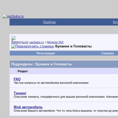
Уазбука
Кл
uazbuka.ru
>
Модели УАЗ
Буханки и Головасты
Регистрация
Справка
Подразделы
: Буханки и Головасты
Раздел
FAQ
Частые вопросы по автомобилям вагонной компоновки
Тюнинг
Описание тюнинга, специфичного для машин вагонной компоновки. Напомина
Мой автомобиль
Описание Вашего автомобиля. Что то типа блога машины: от покупки до ре