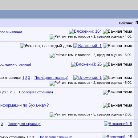
П
Рейтинг
няя страница
)
оследняя страница
)
1
2
3
...
Последняя страница
)
1
2
3
...
Последняя страница
)
информации по Буханкам?
2
3
...
Последняя страница
)
1
2
3
...
Последняя страница
)