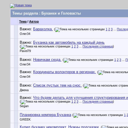
Темы раздела
: Буханки и Головасты
Тема
/
Автор
Важно:
Барахолка.
(
1
2
3
...
Послед
Олег34
Важно:
Буханка как автомобиль на каждый день
(
1
2
3
...
Последняя страница
)
Pavel79
Важно:
Новичкам сюда.
(
1
2
3
...
П
Олег34
Важно:
Координаты волонтеров в регионах.
(
Олег34
Важно:
Список пустых тем на снос.
(
Джека
Важно:
Что будем делать для улучшения структурирования 
(
1
2
3
...
Последняя страница
)
Segan
Планировка кемпера Буханка
(
1
GREEK
Купил буханку некомплект. Нужны подсказки.
(