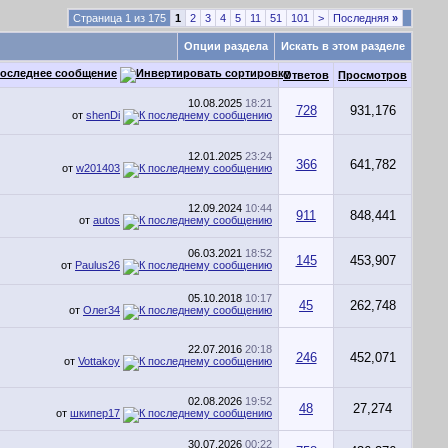
Страница 1 из 175
1
2
3
4
5
11
51
101
>
Последняя
»
Опции раздела
Искать в этом разделе
оследнее сообщение
Ответов
Просмотров
10.08.2025
18:21
728
931,176
от
shenDi
12.01.2025
23:24
366
641,782
от
w201403
12.09.2024
10:44
911
848,441
от
autos
06.03.2021
18:52
145
453,907
от
Paulus26
05.10.2018
10:17
45
262,748
от
Олег34
22.07.2016
20:18
246
452,071
от
Vottakoy
02.08.2026
19:52
48
27,274
от
шкипер17
30.07.2026
00:22