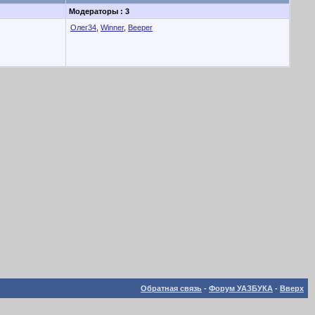
Модераторы : 3
Олег34
,
Winner
,
Beeper
Обратная связь
-
Форум УАЗБУКА
-
Вверх