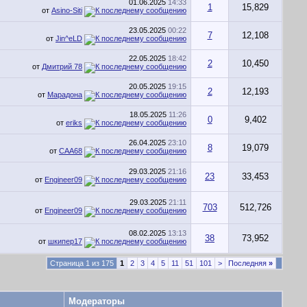
01.06.2025
14:33
1
15,829
от
Asino-Siti
23.05.2025
00:22
7
12,108
от
Jin^eLD
22.05.2025
18:42
2
10,450
от
Дмитрий 78
20.05.2025
19:15
2
12,193
от
Марадона
18.05.2025
11:26
0
9,402
от
eriks
26.04.2025
23:10
8
19,079
от
CAA68
29.03.2025
21:16
23
33,453
от
Engineer09
29.03.2025
21:11
703
512,726
от
Engineer09
08.02.2025
13:13
38
73,952
от
шкипер17
Страница 1 из 175
1
2
3
4
5
11
51
101
>
Последняя
»
Модераторы