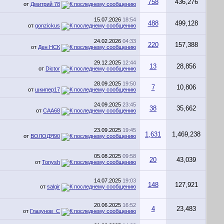
758
436,276
от
Дмитрий 78
15.07.2026
18:54
488
499,128
от
gonzickus
24.02.2026
04:33
220
157,388
от
Ден НСК
29.12.2025
12:44
13
28,856
от
Dictor
28.09.2025
19:50
7
10,806
от
шкипер17
24.09.2025
23:45
38
35,662
от
CAA68
23.09.2025
19:45
1,631
1,469,238
от
ВОЛОДЯ90
05.08.2025
09:58
20
43,039
от
Tonysh
14.07.2025
19:03
148
127,921
от
salgir
20.06.2025
16:52
4
23,483
от
Глазунов_С