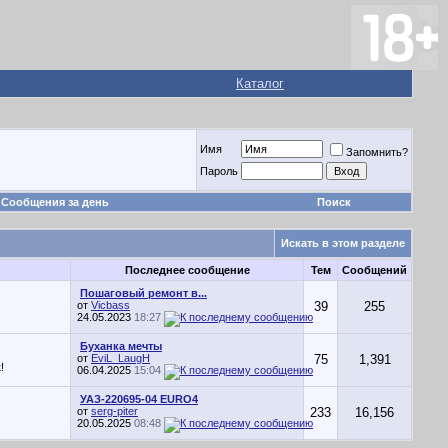
Каталог
Имя
Запомнить?
Пароль
Сообщения за день
Поиск
Искать в этом разделе
Последнее сообщение
Тем
Сообщений
Пошаговый ремонт в...
от
Vicbass
39
255
24.05.2023
18:27
Буханка мечты
от
EviL_LaugH
75
1,391
!
06.04.2025
15:04
УАЗ-220695-04 EURO4
от
serg-piter
233
16,156
20.05.2025
08:48