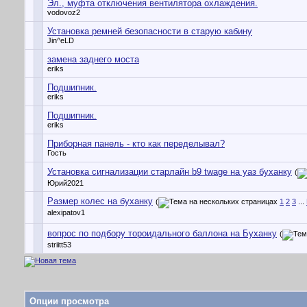
Эл., муфта отключения вентилятора охлаждения.
vodovoz2
Установка ремней безопасности в старую кабину
Jin^eLD
замена заднего моста
eriks
Подшипник.
eriks
Подшипник.
eriks
Приборная панель - кто как переделывал?
Гость
Установка сигнализации старлайн b9 twage на уаз буханку
(
Юрий2021
Размер колес на буханку
(
1
2
3
...
alexipatov1
вопрос по подбору тороидального баллона на Буханку
(
striitt53
Опции просмотра