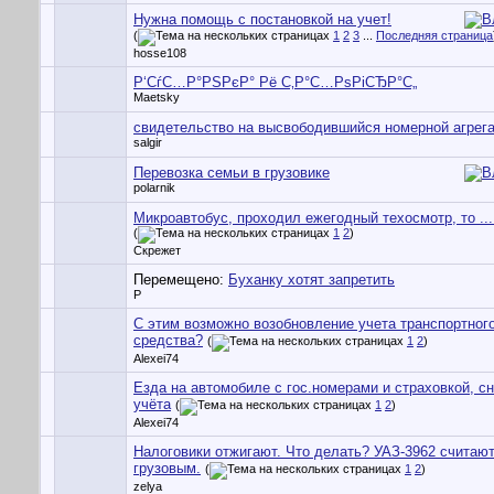
Нужна помощь с постановкой на учет!
(
1
2
3
...
Последняя страница
hosse108
Р‘СѓС…Р°РЅРєР° Рё С‚Р°С…РѕРіСЂР°С„
Maetsky
свидетельство на высвободившийся номерной агрег
salgir
Перевозка семьи в грузовике
polarnik
Микроавтобус, проходил ежегодный техосмотр, то ...
(
1
2
)
Скрежет
Перемещено:
Буханку хотят запретить
P
С этим возможно возобновление учета транспортног
средства?
(
1
2
)
Alexei74
Езда на автомобиле с гос.номерами и страховкой, сн
учёта
(
1
2
)
Alexei74
Налоговики отжигают. Что делать? УАЗ-3962 считаю
грузовым.
(
1
2
)
zelya