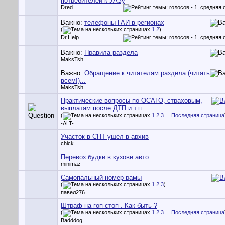
потребителей к УАЗу
Dred
Важно:
телефоны ГАИ в регионах
(
1
2
)
Dr.Help
Важно:
Правила раздела
MaksTsh
Важно:
Обращение к читателям раздела (читать
всем!)...
MaksTsh
Практические вопросы по ОСАГО, страховым,
выплатам после ДТП и т.п.
(
1
2
3
...
Последняя страница
-ALT-
Участок в СНТ ушел в архив
chick
Перевоз будки в кузове авто
minimaz
Самопальный номер рамы
(
1
2
3
)
павел276
Штраф на гоп-стоп . Как быть ?
(
1
2
3
...
Последняя страница
Badddog