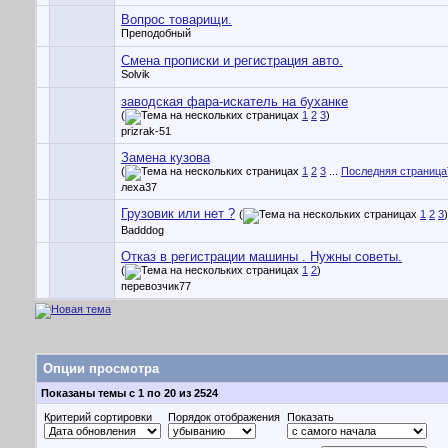
Вопрос товарищи.
Преподобный
Смена прописки и регистрация авто.
Solvik
заводская фара-искатель на буханке
(
1
2
3
)
prizrak-51
Замена кузова
(
1
2
3
...
Последняя страница
леха37
Грузовик или нет ?
(
1
2
3
)
Badddog
Отказ в регистрации машины . Нужны советы.
(
1
2
)
перевозчик77
Опции просмотра
Показаны темы с 1 по 20 из 2524
Критерий сортировки
Порядок отображения
Показать