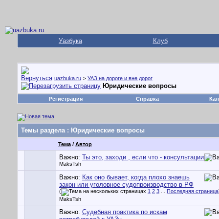
Уазбука
Клуб
uazbuka.ru
>
УАЗ на дороге и вне дорог
Юридические вопросы
Регистрация
Справка
Кал
Темы раздела
: Юридические вопросы
Тема
/
Автор
Важно:
Ты это, заходи , если что - консультации
MaksTsh
Важно:
Как оно бывает, когда плохо знаешь
закон или уголовное судопроизводство в РФ
(
1
2
3
...
Последняя страница
MaksTsh
Важно:
Судебная практика по искам