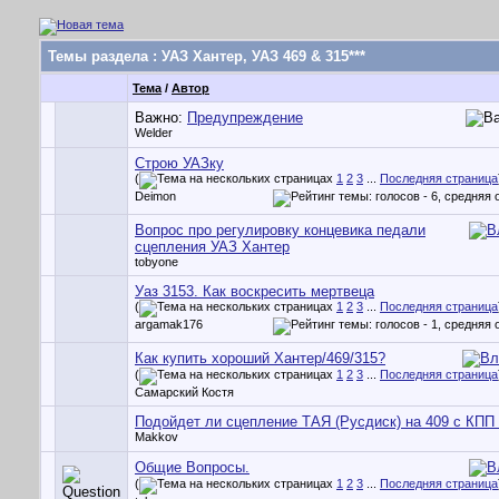
Темы раздела
: УАЗ Хантер, УАЗ 469 & 315***
Тема
/
Автор
Важно:
Предупреждение
Welder
Строю УАЗку
(
1
2
3
...
Последняя страница
Deimon
Вопрос про регулировку концевика педали
сцепления УАЗ Хантер
tobyone
Уаз 3153. Как воскресить мертвеца
(
1
2
3
...
Последняя страница
argamak176
Как купить хороший Хантер/469/315?
(
1
2
3
...
Последняя страница
Самарский Костя
Подойдет ли сцепление ТАЯ (Русдиск) на 409 с КПП
Makkov
Общие Вопросы.
(
1
2
3
...
Последняя страница