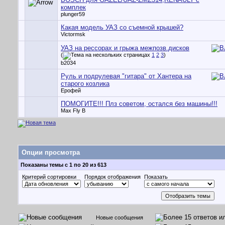
комплек
plunger59
Какая модель УАЗ со съемной крышей?
Victormsk
УАЗ на рессорах и грыжа межпозв.дисков
(
1
2
3
)
b2034
Руль и подрулевая "гитара" от Хантера на
старого козлика
Ерофей
ПОМОГИТЕ!!! Плз советом, остался без машины!!!
Max Fly B
Опции просмотра
Показаны темы с 1 по 20 из 613
Критерий сортировки
Порядок отображения
Показать
Новые сообщения