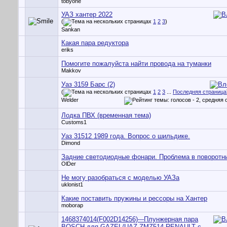
tobyone
УАЗ хантер 2022
(
1
2
3
)
Sankan
Какая пара редуктора
eriks
Помогите пожалуйста найти провода на туманки
Makkov
Уаз 3159 Барс (2)
(
1
2
3
...
Последняя страница
Welder
Лодка ПВХ (временная тема)
Customs1
Уаз 31512 1989 года. Вопрос о шильдике.
Dimond
Задние светодиодные фонари. Проблема в поворотни
OlDer
Не могу разобраться с моделью УАЗа
uklonist1
Какие поставить пружины и рессоры на Хантер
moborap
1468374014(F002D14256)---Плунжерная пара
BOSCH для GAZEL/UAZ-ZMZ514,RENAULT с