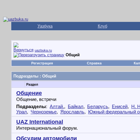
Уазбука
Клуб
uazbuka.ru
Общий
Регистрация
Справка
Кал
Подразделы
: Общий
Раздел
Общение
Общение, встречи
Подразделы
:
Алтай.
,
Байкал
,
Беларусь
,
Енисей
,
Н. 
Урал
,
Черноземье
,
Ярославль
,
Южный федеральный о
UAZ International
Интернациональный форум.
Обсудим автомобили