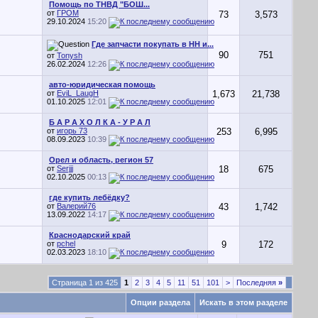
Помощь по ТНВД "БОШ...
от
ГРОМ
73
3,573
29.10.2024
15:20
Где запчасти покупать в НН и...
90
751
от
Tonysh
26.02.2024
12:26
авто-юридическая помощь
от
EviL_LaugH
1,673
21,738
01.10.2025
12:01
Б А Р А Х О Л К А - У Р А Л
от
игорь 73
253
6,995
08.09.2023
10:39
Орел и область, регион 57
от
Serjjj
18
675
02.10.2025
00:13
где купить лебёдку?
от
Валерий76
43
1,742
13.09.2022
14:17
Краснодарский край
от
pchel
9
172
02.03.2023
18:10
Страница 1 из 425
1
2
3
4
5
11
51
101
>
Последняя
»
Опции раздела
Искать в этом разделе