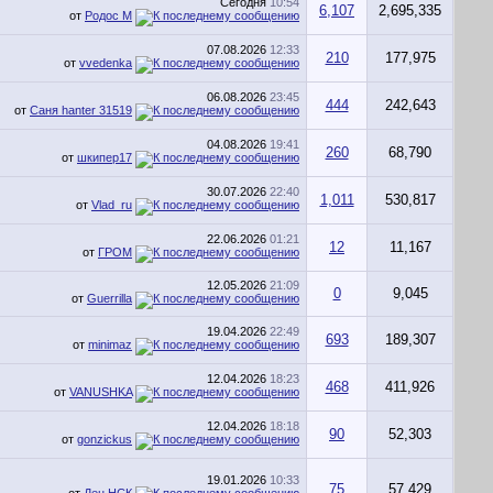
Сегодня
10:54
6,107
2,695,335
от
Родос М
07.08.2026
12:33
210
177,975
от
vvedenka
06.08.2026
23:45
444
242,643
от
Саня hanter 31519
04.08.2026
19:41
260
68,790
от
шкипер17
30.07.2026
22:40
1,011
530,817
от
Vlad_ru
22.06.2026
01:21
12
11,167
от
ГРОМ
12.05.2026
21:09
0
9,045
от
Guerrilla
19.04.2026
22:49
693
189,307
от
minimaz
12.04.2026
18:23
468
411,926
от
VANUSHKA
12.04.2026
18:18
90
52,303
от
gonzickus
19.01.2026
10:33
75
57,429