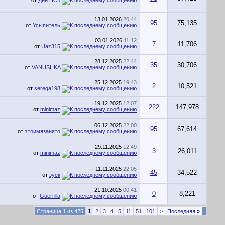
от
Ден НСК
13.01.2026
20:44
95
75,135
от
Усыпитель
03.01.2026
11:12
7
11,706
от
Uaz315
28.12.2025
22:44
35
30,706
от
VANUSHKA
25.12.2025
19:43
2
10,521
от
serega198
19.12.2025
12:07
222
147,978
от
minimaz
06.12.2025
22:00
95
67,614
от
этоимязанято
29.11.2025
12:49
3
26,011
от
minimaz
11.11.2025
22:05
45
34,522
от
зуек
21.10.2025
00:41
0
8,221
от
Guerrilla
Страница 1 из 425
1
2
3
4
5
11
51
101
>
Последняя
»