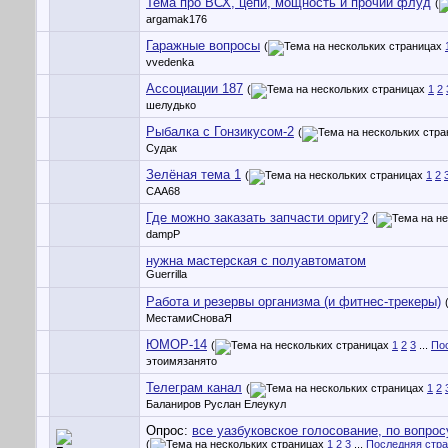
Тема про ВСХ, цепи, мощность и прочий флуд
(
argamak176
Гаражные вопросы
(
vvedenka
Ассоциации 187
(
1
2
шелудько
Рыбалка с Гонзикусом-2
(
Судак
Зелёная тема 1
(
1
2
CAA68
Где можно заказать запчасти оригу?
(
dampP
нужна мастерская с полуавтоматом
Guerrilla
Работа и резервы организма (и фитнес-трекеры)
МестамиСноваЯ
ЮМОР-14
(
1
2
3
...
По
этоимязанято
Телеграм канал
(
1
2
Баланиров Руслан Елеукул
Опрос:
все уазбуковское голосование, по вопро
(
1
2
3
...
Последняя стр