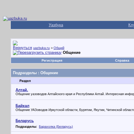
Уазбука
Кл
uazbuka.ru
>
Общий
Общение
Регистрация
Справка
Подразделы
: Общение
Раздел
Алтай.
Общение уазоводов Алтайского края и Республики Алтай. Интересная инфо
Байкал
Общение УАЗоводов Иркутской области, Бурятии, Якутии, Читинской област
Беларусь
Подразделы
:
Барахолка (Беларусь)