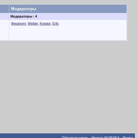
Модераторы
Модераторы : 4
Ферапонт
,
Welder
,
Kreator
,
Erlic
Обратная связь
-
Форум УАЗБУКА
-
Вверх