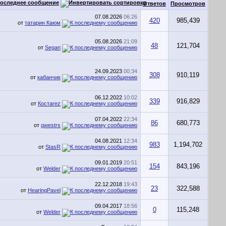
оследнее сообщение
Ответов
Просмотров
07.08.2026
06:26
420
985,439
от
татарин Каюм
05.08.2026
21:09
48
121,704
от
Segan
24.09.2023
00:34
308
910,119
от
кабанчик
06.12.2022
10:02
339
916,829
от
Костаrez
07.04.2022
22:34
86
680,773
от
qwestrs
04.08.2021
12:34
983
1,194,702
от
StasR
09.01.2019
20:51
154
843,196
от
Welder
22.12.2018
19:43
23
322,588
от
HearingPavel
09.04.2017
18:56
0
115,248
от
Welder