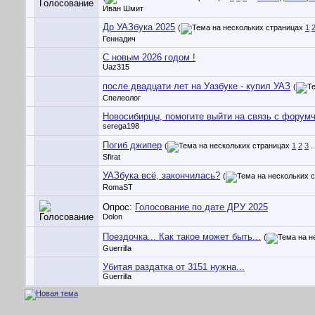
Иван Шмит
Др УАЗбука 2025
(
1
Геннадич
С новым 2026 годом !
Uaz315
после двадцати лет на Уазбуке - купил УАЗ
(
Спелеолог
Новосибирцы, помогите выйти на связь с форум
serega198
Погиб джипер
(
1
2
3
.
Sfirat
УАЗбука всё, закончилась?
(
RomaST
Опрос:
Голосование по дате ДРУ 2025
Dolon
Поездочка... Как такое может быть...
(
Guerrilla
Убитая раздатка от 3151 нужна...
Guerrilla