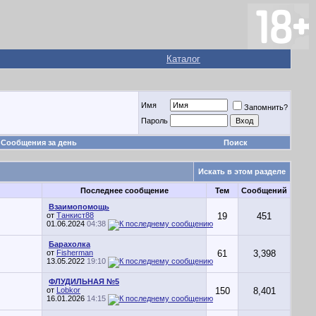
Каталог
Имя
Запомнить?
Пароль
Сообщения за день
Поиск
Искать в этом разделе
Последнее сообщение
Тем
Сообщений
Взаимопомощь
от
Танкист88
19
451
01.06.2024
04:38
Барахолка
от
Fisherman
61
3,398
13.05.2022
19:10
ФЛУДИЛЬНАЯ №5
от
Lobkor
150
8,401
16.01.2026
14:15