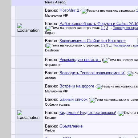
Тема
/
Автор
Важно:
ФотоМиг 2
(
1
Мальчонка VIP
Важно:
Работоспособность Форума и Сайта УАЗ
(
1
2
3
...
Последняя стр
Segan
Важно:
Знакомимся в Скайпе и в Контакте.
(
1
2
3
...
Последняя стр
Destroerr
Важно:
Рекомендую почитать
(
Ферапонт
Важно:
Возродить "список взаимопомощи"
(
Aradan
Важно:
Встречи на дороге
(
Мальчонка VIP
Важно:
Банный список
(
Собакин голова
Важно:
Кидалово! Будьте осторожны!
(
Kreator
Важно:
Объявление
Welder