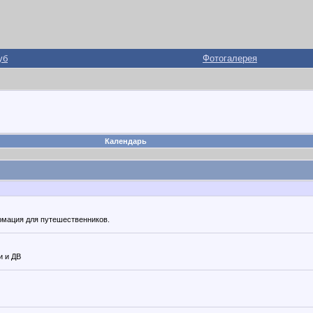
уб
Фотогалерея
Календарь
рмация для путешественников.
и и ДВ