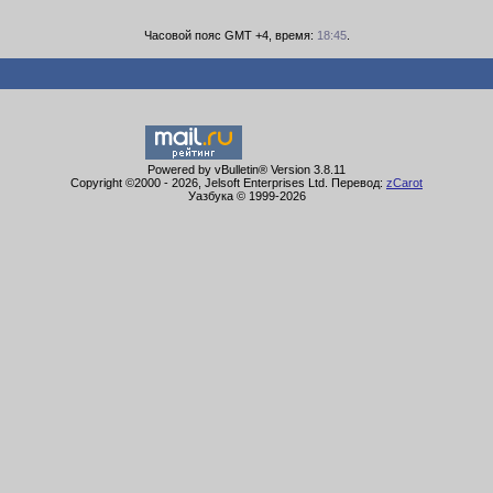
Часовой пояс GMT +4, время:
18:45
.
Powered by vBulletin® Version 3.8.11
Copyright ©2000 - 2026, Jelsoft Enterprises Ltd. Перевод:
zCarot
Уазбука © 1999-
2026