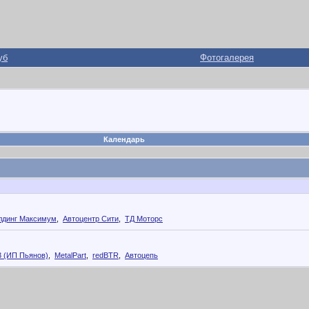
уб
Фотогалерея
Календарь
лдинг Максимум
,
Автоцентр Сити
,
ТД Моторс
3 (ИП Пьянов)
,
MetalPart
,
redBTR
,
Автоцепь