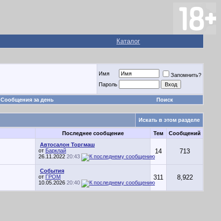
Каталог
Имя
Запомнить?
Пароль
Сообщения за день
Поиск
Искать в этом разделе
Последнее сообщение
Тем
Сообщений
Автосалон Торгмаш
от
Барклай
14
713
26.11.2022
20:43
События
от
ГРОМ
311
8,922
10.05.2026
20:40