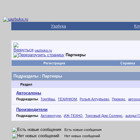
Уазбука
Кл
uazbuka.ru
Партнеры
Регистрация
Справка
Подразделы
: Партнеры
Раздел
Автосалоны
Подразделы
:
ТоргМаш
,
ТЕХИНКОМ
,
Рольф Алтуфьево
,
Превокс
,
автохо
Производители
Подразделы
:
Автовентури
,
ИЖ-ТЕХНО
,
Торговый Дом Соллерс
,
autogur7
Есть новые сообщения
Нет новых сообщений