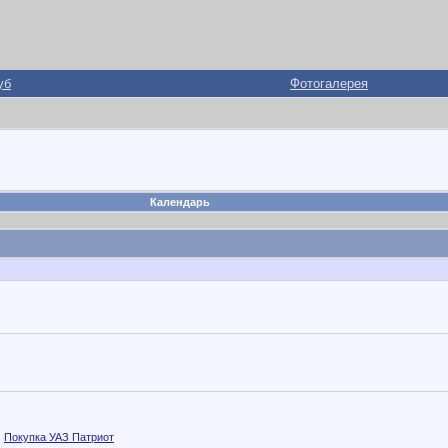
уб
Фотогалерея
Календарь
,
Покупка УАЗ Патриот