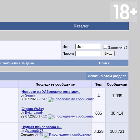
Каталог
Имя
Запомнить?
Пароль
Сообщения за день
Поиск
Искать в этом разделе
Последнее сообщение
Тем
Сообщений
Новости на УАЗовскую тематику...
от
Segan
4
1,099
30.07.2026
22:47
Строю УАЗку
от
EviL_LaugH
886
38,414
29.07.2026
17:12
Чудная приспособа с...
от
Дмитрий 78
3,329
108,721
Сегодня
07:45