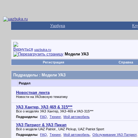
Уазбука
Кл
uazbuka.ru
Модели УАЗ
Регистрация
Справка
Подразделы
: Модели УАЗ
Раздел
Новостная лента
Новости на УАЗовскую тематику
УАЗ Хантер, УАЗ 469 & 315***
Все о моделях УАЗ Хантер, УАЗ-469 и УАЗ-315***
Подразделы
:
FAQ
,
Тюнинг
,
Мой автомобиль
УАЗ Патриот & УАЗ Пикап
Всё о модели UAZ Patriot , UAZ Pickup, UAZ Patriot Sport
Подразделы
:
FAQ
,
Тюнинг
,
Мой автомобиль
,
Обслуживание УАЗ Патриот