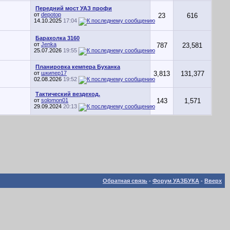
Передний мост УАЗ профи
от
depotop
23
616
14.10.2025
17:04
Барахолка 3160
от
Jenka
787
23,581
25.07.2026
19:55
Планировка кемпера Буханка
от
шкипер17
3,813
131,377
02.08.2026
19:52
Тактический вездеход.
от
solomon01
143
1,571
29.09.2024
20:13
Обратная связь
-
Форум УАЗБУКА
-
Вверх