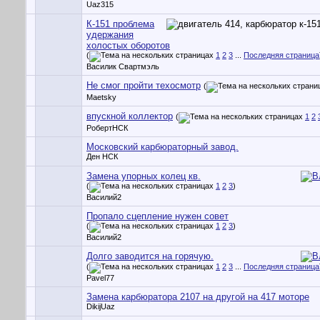
Uaz315
К-151 проблема
удержания
холостых оборотов
(
1
2
3
...
Последняя страница
Василик Свартмэль
Не смог пройти техосмотр
(
Maetsky
впускной коллектор
(
1
2
РобертНСК
Московский карбюраторный завод.
Ден НСК
Замена упорных колец кв.
(
1
2
3
)
Василий2
Пропало сцепление нужен совет
(
1
2
3
)
Василий2
Долго заводится на горячую.
(
1
2
3
...
Последняя страница
Pavel77
Замена карбюратора 2107 на другой на 417 моторе
DikijUaz