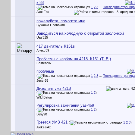
к-88
(
1
2
3
...
Последняя страница
Alex Fox
пожалуйста, помогите мне
Буханка Словакия
Заводиться на холодную с открытой заслонкой
Uaz315
417 двигатель К151в
Алекс59
Проблемы с карбом на 4218, К151 (Т. Е.)
Fastcar07
проблема
(
1
2
3
...
Последняя страница
Jecc 65
Дизелинг умз 4218
(
1
2
)
Wild Baton
Регулировка зажигания уаз-469
(
1
2
)
Beliy90
Греется УМЗ 421
(
1
2
3
)
AlekseiAz