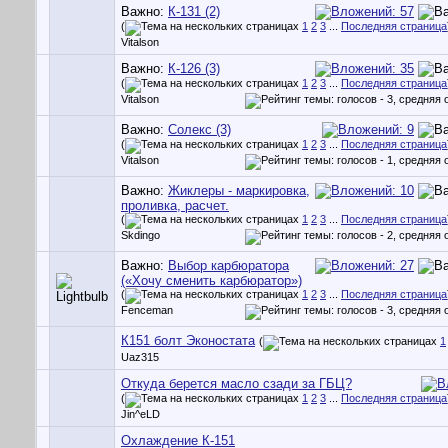
Важно:
К-131 (2)
(
1
2
3
...
Последняя страница
Vitalson
Важно:
К-126 (3)
(
1
2
3
...
Последняя страница
Vitalson
Важно:
Солекс (3)
(
1
2
3
...
Последняя страница
Vitalson
Важно:
Жиклеры - маркировка,
проливка, расчет.
(
1
2
3
...
Последняя страница
Skdingo
Важно:
Выбор карбюратора
(«Хочу сменить карбюратор»)
(
1
2
3
...
Последняя страница
Fenceman
К151 болт Эконостата
(
1
Uaz315
Откуда берется масло сзади за ГБЦ?
(
1
2
3
...
Последняя страница
Jin^eLD
Охлаждение К-151