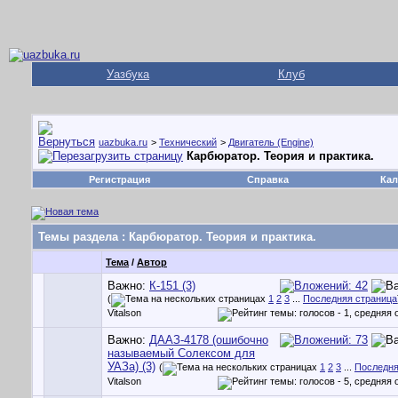
Уазбука
Клуб
uazbuka.ru
>
Технический
>
Двигатель (Engine)
Карбюратор. Теория и практика.
Регистрация
Справка
Кал
Темы раздела
: Карбюратор. Теория и практика.
Тема
/
Автор
Важно:
К-151 (3)
(
1
2
3
...
Последняя страница
Vitalson
Важно:
ДААЗ-4178 (ошибочно
называемый Солексом для
УАЗа) (3)
(
1
2
3
...
Последня
Vitalson