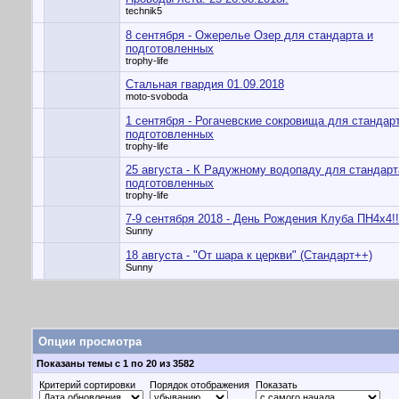
technik5
8 сентября - Ожерелье Озер для стандарта и
подготовленных
trophy-life
Стальная гвардия 01.09.2018
moto-svoboda
1 сентября - Рогачевские сокровища для стандар
подготовленных
trophy-life
25 августа - К Радужному водопаду для стандарт
подготовленных
trophy-life
7-9 сентября 2018 - День Рождения Клуба ПН4х4!!
Sunny
18 августа - "От шара к церкви" (Стандарт++)
Sunny
Опции просмотра
Показаны темы с 1 по 20 из 3582
Критерий сортировки
Порядок отображения
Показать