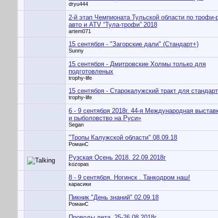
dryu444
2-й этап Чемпионата Тульской области по трофи-
авто и ATV “Тула-трофи” 2018
artem071
15 сентября - "Загорские дали" (Стандарт+)
Sunny
15 сентября - Дмитровские Холмы только для
подготовленых
trophy-life
15 сентября - Старокалужский тракт для стандар
trophy-life
6 - 9 cентября 2018г. 44-я Международная выстав
и рыболовство на Руси»
Segan
"Тропы Калужской области" 08.09.18
РоманС
Рузская Осень 2018. 22.09.2018г
kozopas
8 - 9 сентября. Ногинск . Танкодром наш!
карасики
Пикник "День знаний" 02.09.18
РоманС
Проводы лета. 25-26.08.2018г.