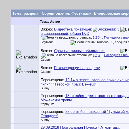
Темы раздела
: Соревнования, Фестивали, Внедорожные мер
Тема
/
Автор
Важно:
Видеотека покатушек
и соревнований, обмен DvD
(
1
2
3
...
Последняя стра
Бауманец
Важно:
Срочные личные объявления
(
1
2
3
...
Последняя стра
Сварог
Важно:
Рекомендации по разделу
Сварог
Перемещено:
12-14 октября -главное приключени
пн4х4: "Тверской Край: Бежецк"!
Sunny
Перемещено:
13 октября - для отважного стандар
Можайские тропы
trophy-life
Перемещено:
22 сентября- шикарный "Тульский 
Стандарт)
Sunny
29.09.2018 Нейтральная Полоса - Атлантида.