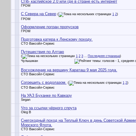
СПб- каспийское 2.0 или где в стране есть интернет
ГРОМ
С Севера на Север
(
1
2
)
ГРОМ
Оформление погран пропусков
ГРОМ
Подготовка катера к Ленскому походу.
СТО Ваксойл-Сервис
Путешествия по Алтаю
(
1
2
3
...
Последняя страница
)
Чулышман
Восхождение на вершину Караташ 9 мая 2025 года.
СТО Ваксойл-Сервис
Согрешить с водолазом.
(
1
2
)
СТО Ваксойл-Сервис
На УАЗ Буханке по Кавказу
Segan
Что за ссылки чёрного спрута
Oleg B
Снегоходный поход на Теплый Ключ в день Советской Армии
Морского Флота.
СТО Ваксойл-Сервис