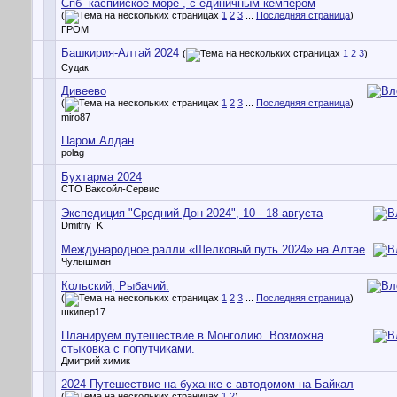
Спб- каспийское море , с единичным кемпером
(
1
2
3
...
Последняя страница
)
ГРОМ
Башкирия-Алтай 2024
(
1
2
3
)
Судак
Дивеево
(
1
2
3
...
Последняя страница
)
miro87
Паром Алдан
polag
Бухтарма 2024
СТО Ваксойл-Сервис
Экспедиция "Средний Дон 2024", 10 - 18 августа
Dmitriy_K
Международное ралли «Шелковый путь 2024» на Алтае
Чулышман
Кольский, Рыбачий.
(
1
2
3
...
Последняя страница
)
шкипер17
Планируем путешествие в Монголию. Возможна
стыковка с попутчиками.
Дмитрий химик
2024 Путешествие на буханке с автодомом на Байкал
(
1
2
)