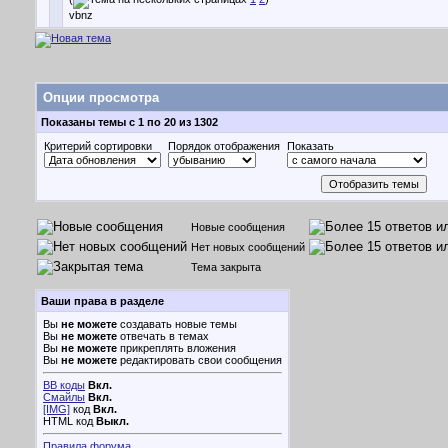
vbnz
Опции просмотра
Показаны темы с 1 по 20 из 1302
Критерий сортировки
Порядок отображения
Показать
Новые сообщения
Нет новых сообщений
Тема закрыта
Ваши права в разделе
Вы
не можете
создавать новые темы
Вы
не можете
отвечать в темах
Вы
не можете
прикреплять вложения
Вы
не можете
редактировать свои сообщения
BB коды
Вкл.
Смайлы
Вкл.
[IMG]
код
Вкл.
HTML код
Выкл.
Правила форума