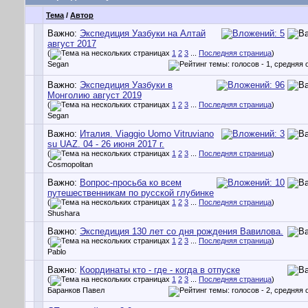
Тема
/
Автор
Важно:
Экспедиция Уазбуки на Алтай
август 2017
(
1
2
3
...
Последняя страница
)
Segan
Важно:
Экспедиция Уазбуки в
Монголию август 2019
(
1
2
3
...
Последняя страница
)
Segan
Важно:
Италия. Viaggio Uomo Vitruviano
su UAZ. 04 - 26 июня 2017 г.
(
1
2
3
...
Последняя страница
)
Cosmopolitan
Важно:
Вопрос-просьба ко всем
путешественникам по русской глубинке
(
1
2
3
...
Последняя страница
)
Shushara
Важно:
Экспедиция 130 лет со дня рождения Вавилова.
(
1
2
3
...
Последняя страница
)
Pablo
Важно:
Координаты кто - где - когда в отпуске
(
1
2
3
...
Последняя страница
)
Баранков Павел