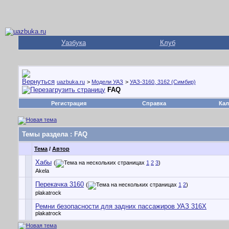
Уазбука
Клуб
uazbuka.ru
>
Модели УАЗ
>
УАЗ-3160, 3162 (Симбир)
FAQ
Регистрация
Справка
Кал
Темы раздела
: FAQ
Тема
/
Автор
Хабы
(
1
2
3
)
Akela
Перекачка 3160
(
1
2
)
plakatrock
Ремни безопасности для задних пассажиров УАЗ 316Х
plakatrock