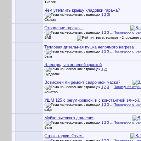
Тиблок
Чем утеплить крышу кладовки гаража?
(
1
2
3
)
Скрежет
Отопление гаража...
(
1
2
3
...
Последняя стра
ВАВ
Тепловая дизельная пушка непрямого нагрева
(
1
2
3
...
Последняя стра
Батя
Электроды с зеленой краской
(
1
2
)
Вурдолак
Возможен ли ремонт сварочной маски?
(
1
2
3
...
Последняя стра
Авиатор
УШМ 125 с регулировкой, и с константной эл-кой.
(
1
2
3
...
Последняя стра
salgir
Мойка высокого давления
(
1
2
3
...
Последняя стра
Батя
Строю гараж. Отчет.
(
1
2
3
...
Последняя стра