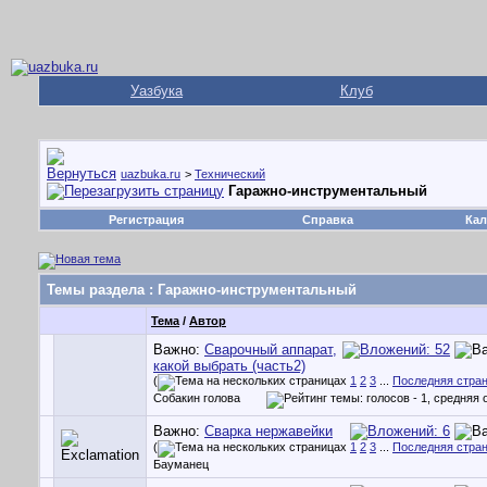
Уазбука
Клуб
uazbuka.ru
>
Технический
Гаражно-инструментальный
Регистрация
Справка
Кал
Темы раздела
: Гаражно-инструментальный
Тема
/
Автор
Важно:
Сварочный аппарат,
какой выбрать (часть2)
(
1
2
3
...
Последняя стра
Собакин голова
Важно:
Сварка нержавейки
(
1
2
3
...
Последняя стра
Бауманец