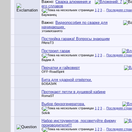
Важно:
Сварка алюминия и
его сплавов
(
1
2
3
...
Последняя стра
Бауманец
Важно:
Видеопособия по сварке для
начинающих.
этоимязанято
Постройка гаража! Вопросы знающим
PAtrioT3
Построил гараж
(
1
2
3
...
Последняя стра
Вадим А
Перчатки и гайковерт
OFF-RoadSpirit
Бита для ударной отвёртки.
БОБАЗИК
Протекают петли в душевой кабине
RomaST
Выбор бензогенератора.
(
1
2
3
...
Последняя стра
Solvik
Набор инструментов, посоветуйте фирму
производителя!!!
(
1
2
3
...
Последняя стра