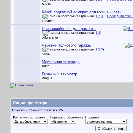
Machet
Какой подкатной домкрат для бухи выбрать
(
1
2
3
...
Последняя стра
zaharich
Приспособления для ремонта
(
1
2
)
pitkyaranta
Чертежи толкового гаража.
(
1
2
3
)
Solvik
Мобильная эстакада
Allien
Гаражный тахометр
Bragus
Опции просмотра
Показаны темы с 1 по 20 из 605
Критерий сортировки
Порядок отображения
Показать