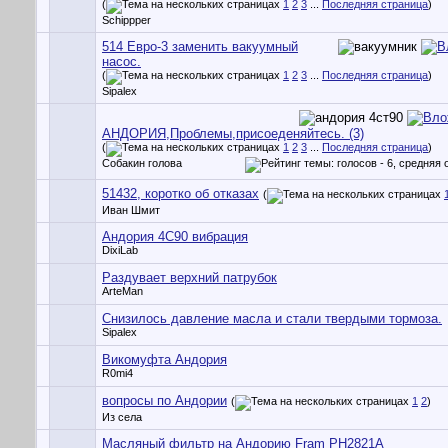
(
1
2
3
...
Последняя страница
)
Schippper
514 Евро-3 заменить вакуумный
насос.
(
1
2
3
...
Последняя страница
)
Sipalex
АНДОРИЯ,Проблемы,присоеденяйтесь. (3)
(
1
2
3
...
Последняя страница
)
Собакин голова
51432, коротко об отказах
(
Иван Шмит
Андория 4C90 вибрация
DixiLab
Раздувает верхний патрубок
ArteMan
Снизилось давление масла и стали твердыми тормоза.
Sipalex
Викомуфта Андория
R0mi4
вопросы по Андории
(
1
2
)
Из села
Масляный фильтр на Андорию Fram PH2821A