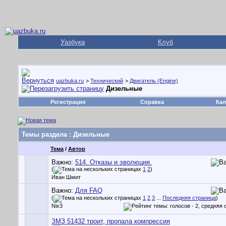
Уазбука
Клуб
uazbuka.ru
>
Технический
>
Двигатель (Engine)
Дизельные
Регистрация
Справка
Кал
Темы раздела
: Дизельные
Тема
/
Автор
Важно:
514. Отказы и эволюция.
(
1
2
)
Иван Шмит
Важно:
Для FAQ
(
1
2
3
...
Последняя страница
)
Nix3
ЗМЗ 51432 троит, пропала компрессия