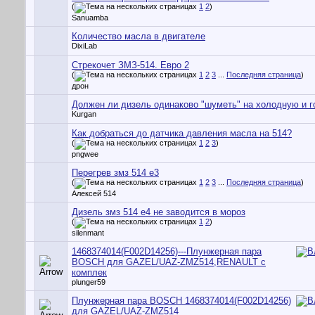
(
1
2
)
Sanuamba
Количество масла в двигателе
DixiLab
Стрекочет ЗМЗ-514. Евро 2
(
1
2
3
...
Последняя страница
)
дрон
Должен ли дизель одинаково "шуметь" на холодную и 
Kurgan
Как добраться до датчика давления масла на 514?
(
1
2
3
)
pngwee
Перегрев змз 514 е3
(
1
2
3
...
Последняя страница
)
Алексей 514
Дизель змз 514 е4 не заводится в мороз
(
1
2
)
silenmant
1468374014(F002D14256)---Плунжерная пара
BOSCH для GAZEL/UAZ-ZMZ514,RENAULT с
комплек
plunger59
Плунжерная пара BOSCH 1468374014(F002D14256)
для GAZEL/UAZ-ZMZ514