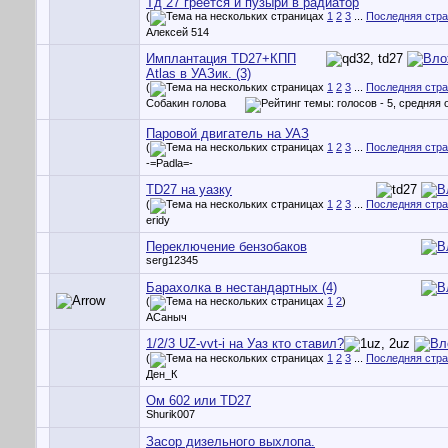
Тд 27 греется и пузыри в радиатор
(
1
2
3
...
Последняя стр
Алексей 514
Имплантация TD27+КПП
Atlas в УАЗик. (3)
(
1
2
3
...
Последняя стр
Собакин голова
Паровой двигатель на УАЗ
(
1
2
3
...
Последняя стр
-=Padla=-
TD27 на уазку
(
1
2
3
...
Последняя стр
eridy
Переключение бензобаков
serg12345
Барахолка в нестандартных (4)
(
1
2
)
АСаныч
1/2/3 UZ-vvt-i на Уаз кто ставил?
(
1
2
3
...
Последняя стр
Ден_К
Ом 602 или TD27
Shurik007
Засор дизельного выхлопа.