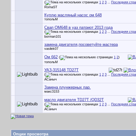
(
1
2
3
...
Последняя стр
RomaST
Куплю масляный насос ом 648
топольМ
Свап OM648 в уаз патриот 2013 года
(
1
2
3
...
Последняя стр
borman101
замена двигателя,посоветуйте мастера
vasilek07
Ом 662
(
1
2
)
топольМ
УАЗ-315148 TD27T
(
1
2
3
...
Последняя стр
АСаныч
Замена плунжерных пар.
макс3153
масло двигателя TD27T /QD32T
(
1
2
3
...
Последняя стр
АСаныч
Опции просмотра