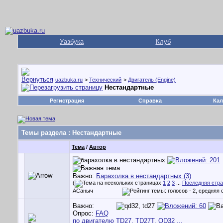
Уазбука
Клуб
uazbuka.ru
>
Технический
>
Двигатель (Engine)
Нестандартные
Регистрация
Справка
Кал
Темы раздела
: Нестандартные
Тема
/
Автор
Важно:
Барахолка в нестандартных (3)
(
1
2
3
...
Последняя стр
АСаныч
Важно:
Опрос:
FAQ
по двигателю TD27, TD27T, QD32 ...