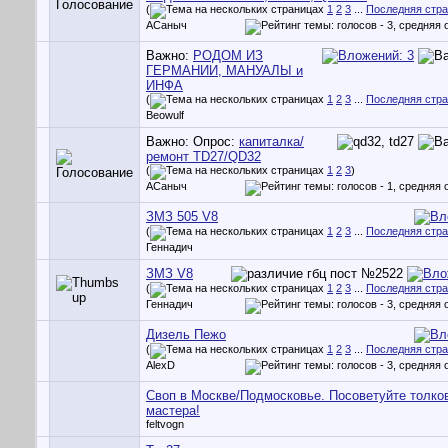
(
1
2
3
...
Последняя стр
АСаныч
Важно:
РОДОМ ИЗ
ГЕРМАНИИ, МАНУАЛЫ и
ИНФА
(
1
2
3
...
Последняя стр
Beowulf
Важно: Опрос:
капиталка/
ремонт TD27/QD32
(
1
2
3
)
АСаныч
ЗМЗ 505 V8
(
1
2
3
...
Последняя стр
Геннадич
ЗМЗ V8
(
1
2
3
...
Последняя стр
Геннадич
Дизель Пежо
(
1
2
3
...
Последняя стр
AlexD
Своп в Москве/Подмосковье. Посоветуйте толко
мастера!
feltvogn