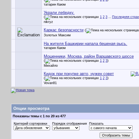
татарин Каюм
Украли лебедку.
(
1
2
3
...
Последняя стра
nikryz
Каркас безопасности
(
Золотых Максим
На жителя Башкирии напала бешеная рысь.
татарин Каюм
Мошенники, Москва, район Варшавского шоссе
(
1
2
3
)
Михайло
Кидок при покупке авто, нужен совет
(
1
2
3
)
Vovan81
Опции просмотра
Показаны темы с 1 по 20 из 477
Критерий сортировки
Порядок отображения
Показать