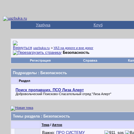
Уазбука
Клуб
uazbuka.ru
>
УАЗ на дороге и вне дорог
Безопасность
Регистрация
Справка
Кал
Подразделы
: Безопасность
Раздел
Поиск пропавших. ПСО Лиза Алерт
Добровольческий Поисково-Спасательный отряд "Лиза Алерт"
Темы раздела
: Безопасность
Тема
/
Автор
Важно:
ПРО СИСТЕМУ