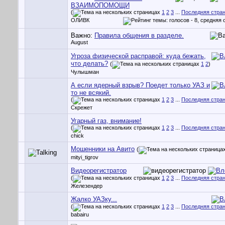
ВЗАИМОПОМОЩИ
(
1
2
3
...
Последняя стра
ОЛИВК
Важно:
Правила общения в разделе.
August
Угроза физической расправой: куда бежать,
что делать?
(
1
2
)
Чулышман
А если ядерный взрыв? Поедет только УАЗ и
то не всякий.
(
1
2
3
...
Последняя стра
Скрежет
Угарный газ, внимание!
(
1
2
3
...
Последняя стра
chick
Мошенники на Авито
(
mityi_tigrov
Видеорегистратор
(
1
2
3
...
Последняя стра
Железендер
Жалко УАЗку...
(
1
2
3
...
Последняя стра
babairu