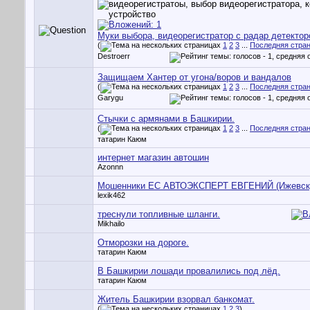
Муки выбора, видеорегистратор с радар детекто
(
1
2
3
...
Последняя стра
Destroerr
Защищаем Хантер от угона/воров и вандалов
(
1
2
3
...
Последняя стра
Garygu
Стычки с армянами в Башкирии.
(
1
2
3
...
Последняя стра
татарин Каюм
интернет магазин автошин
Azonnn
Мошенники ЕС АВТОЭКСПЕРТ ЕВГЕНИЙ (Ижевск
lexik462
треснули топливные шланги.
Mikhailo
Отморозки на дороге.
татарин Каюм
В Башкирии лошади провалились под лёд.
татарин Каюм
Житель Башкирии взорвал банкомат.
(
1
2
3
)