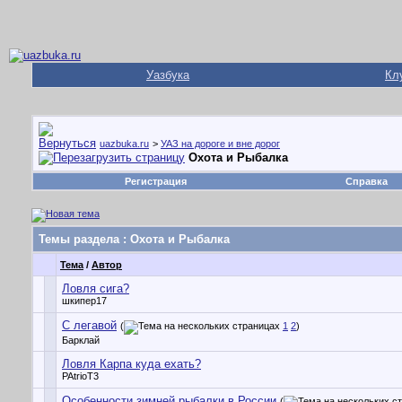
Уазбука
Кл
uazbuka.ru
>
УАЗ на дороге и вне дорог
Охота и Рыбалка
Регистрация
Справка
Темы раздела
: Охота и Рыбалка
Тема
/
Автор
Ловля сига?
шкипер17
С легавой
(
1
2
)
Барклай
Ловля Карпа куда ехать?
PAtrioT3
Особенности зимней рыбалки в России
(