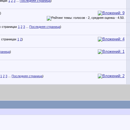
1
2
3
...
Последняя страница
)
)
1
2
3
...
Последняя страница
)
1
2
)
раница
)
1
2
3
...
Последняя страница
)