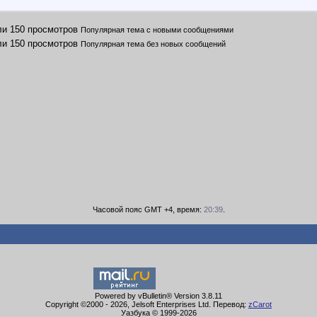
Популярная тема с новыми сообщениями
Популярная тема без новых сообщений
Часовой пояс GMT +4, время:
20:39
.
Powered by vBulletin® Version 3.8.11
Copyright ©2000 - 2026, Jelsoft Enterprises Ltd. Перевод:
zCarot
Уазбука © 1999-
2026