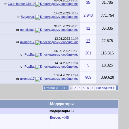
06.04.2023
19:58
35
31,785
от
Саня hanter 31519
14.02.2023
00:12
2,948
771,754
от
Вурдолак
31.01.2023
20:26
32
35,335
от
gonzickus
13.01.2023
11:07
17
22,575
от
шкипер17
06.09.2022
11:30
201
116,316
от
FoxBat
14.04.2022
11:04
5
18,325
от
FoxBat
13.04.2022
17:44
909
339,628
от
шкипер17
Страница 1 из 9
1
2
3
4
5
>
Последняя
»
Модераторы
Модераторы : 2
Beeper
,
ЖИВ