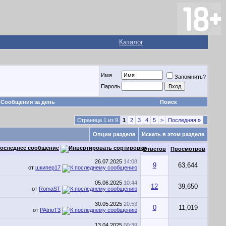
Каталог
Имя
Запомнить?
Пароль
Сообщения за день
Поиск
Страница 1 из 9
1
2
3
4
5
>
Последняя
»
Опции раздела
Искать в этом разделе
оследнее сообщение
Ответов
Просмотров
26.07.2025
14:08
9
63,644
от
шкипер17
05.06.2025
10:44
12
39,650
от
RomaST
30.05.2025
20:53
0
11,019
от
PAtrioT3
13.04.2025
00:39