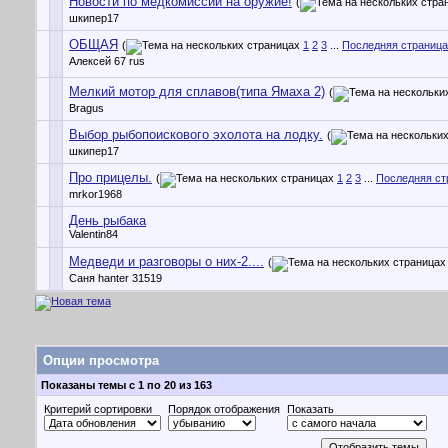
Новости по медкомиссии на оружие!
(
шкипер17
ОБЩАЯ
(
1
2
3
...
Последняя страница
Алексей 67 rus
Мелкий мотор для сплавов(типа Ямаха 2)
(
Bragus
Выбор рыбопоискового эхолота на лодку.
(
шкипер17
Про прицелы.
(
1
2
3
...
Последняя ст
mrkor1968
День рыбака
Valentin84
Медведи и разговоры о них-2....
(
Саня hanter 31519
Опции просмотра
Показаны темы с 1 по 20 из 163
Критерий сортировки
Порядок отображения
Показать