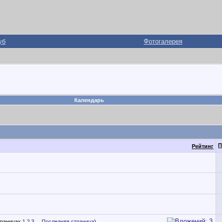
уб
Фотогалерея
Календарь
П
Рейтинг
1
2
3
...
Последняя страница
)