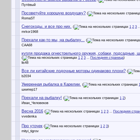
Путёвый
Посоветуйте хорошую воздушку?
(
RomaST
Снегоходы. и все про них.
(
1
2
3
..
mrkor1968
Поехали как-то мы, на рыбалку...
(
CAA68
купля продажа огнестрельного оружия, собаки, подсадные, 
(
1
2
3
...
Последняя страница
)
lis48
Все ли китайские лодочные моторы одинаково плохи?
(
b2034
Умеренная рыбалка в Карелии.
(
шкипер17
Поехали на рыбалку!
(
1
2
)
Иван_Человеков
Весна 2016
(
1
2
3
...
Последняя стра
vvedenka
Про уточек
(
1
2
3
)
mityi_tigrov