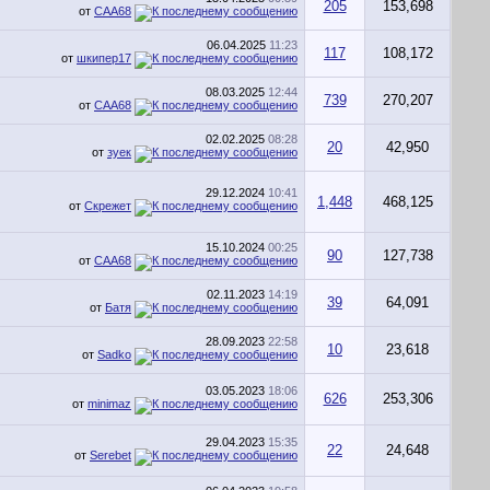
205
153,698
от
CAA68
06.04.2025
11:23
117
108,172
от
шкипер17
08.03.2025
12:44
739
270,207
от
CAA68
02.02.2025
08:28
20
42,950
от
зуек
29.12.2024
10:41
1,448
468,125
от
Скрежет
15.10.2024
00:25
90
127,738
от
CAA68
02.11.2023
14:19
39
64,091
от
Батя
28.09.2023
22:58
10
23,618
от
Sadko
03.05.2023
18:06
626
253,306
от
minimaz
29.04.2023
15:35
22
24,648
от
Serebet