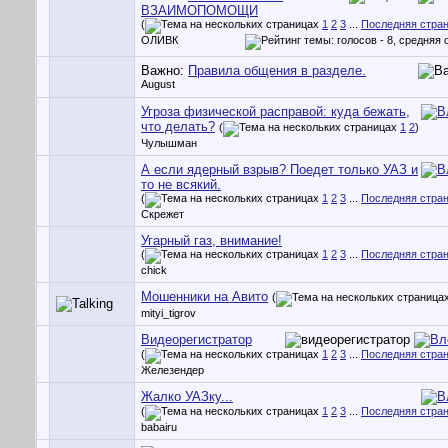
ВЗАИМОПОМОЩИ
(
1
2
3
...
Последняя стра
ОЛИВК
Важно:
Правила общения в разделе.
August
Угроза физической расправой: куда бежать,
что делать?
(
1
2
)
Чулышман
А если ядерный взрыв? Поедет только УАЗ и
то не всякий.
(
1
2
3
...
Последняя стра
Скрежет
Угарный газ, внимание!
(
1
2
3
...
Последняя стра
chick
Мошенники на Авито
(
mityi_tigrov
Видеорегистратор
(
1
2
3
...
Последняя стра
Железендер
Жалко УАЗку...
(
1
2
3
...
Последняя стра
babairu