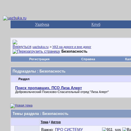
Уазбука
Клуб
uazbuka.ru
>
УАЗ на дороге и вне дорог
Безопасность
Регистрация
Справка
Кал
Подразделы
: Безопасность
Раздел
Поиск пропавших. ПСО Лиза Алерт
Добровольческий Поисково-Спасательный отряд "Лиза Алерт"
Темы раздела
: Безопасность
Тема
/
Автор
Важно:
ПРО СИСТЕМУ