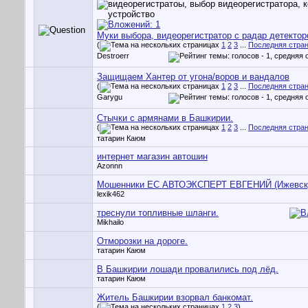
Муки выбора, видеорегистратор с радар детекто
(
1
2
3
...
Последняя стра
Destroerr
Защищаем Хантер от угона/воров и вандалов
(
1
2
3
...
Последняя стра
Garygu
Стычки с армянами в Башкирии.
(
1
2
3
...
Последняя стра
татарин Каюм
интернет магазин автошин
Azonnn
Мошенники ЕС АВТОЭКСПЕРТ ЕВГЕНИЙ (Ижевск
lexik462
треснули топливные шланги.
Mikhailo
Отморозки на дороге.
татарин Каюм
В Башкирии лошади провалились под лёд.
татарин Каюм
Житель Башкирии взорвал банкомат.
(
1
2
3
)