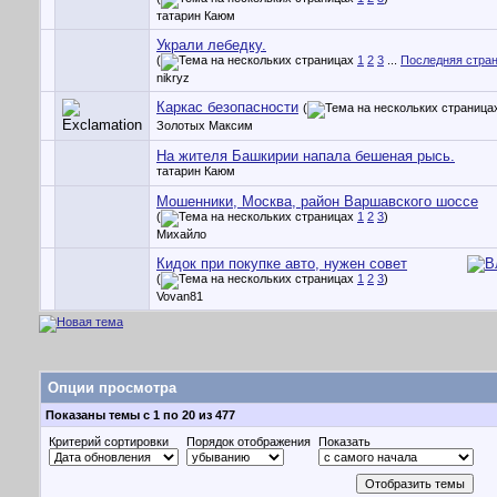
татарин Каюм
Украли лебедку.
(
1
2
3
...
Последняя стра
nikryz
Каркас безопасности
(
Золотых Максим
На жителя Башкирии напала бешеная рысь.
татарин Каюм
Мошенники, Москва, район Варшавского шоссе
(
1
2
3
)
Михайло
Кидок при покупке авто, нужен совет
(
1
2
3
)
Vovan81
Опции просмотра
Показаны темы с 1 по 20 из 477
Критерий сортировки
Порядок отображения
Показать