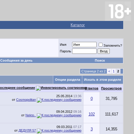
Каталог
Имя
Запомнить?
Пароль
Сообщения за день
Поиск
Страница 2 из 2
<
1
2
Опции раздела
Искать в этом разделе
оследнее сообщение
Ответов
Просмотров
25.05.2014
13:36
0
31,795
от
Cosmopolitan
09.04.2012
09:16
102
111,617
от
Nekto..
09.03.2011
07:17
3
14,355
от
ДЕДУЛЯ 57