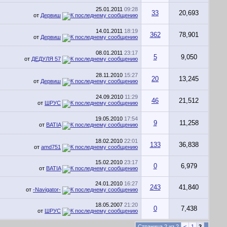
25.01.2011
09:28
33
20,693
от
Дервиш
14.01.2011
18:19
362
78,901
от
Дервиш
08.01.2011
23:17
5
9,050
от
ДЕДУЛЯ 57
28.11.2010
15:27
20
13,245
от
Дервиш
24.09.2010
11:29
46
21,512
от
ШРУС
19.05.2010
17:54
9
11,258
от
BATIA
18.02.2010
22:01
133
36,838
от
amd751
15.02.2010
23:17
0
6,979
от
BATIA
24.01.2010
16:27
243
41,840
от
-Navigator-
18.05.2007
21:20
0
7,438
от
ШРУС
Страница 2 из 2
<
1
2