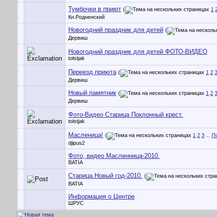
Тумбочки в приют
(
1
Кн.Родненский
Новогодний праздник для детей
(
Дервиш
Новогодний праздник для детей ФОТО-ВИДЕО
tolstjak
Переезд приюта
(
1
2
Дервиш
Новый памятник
(
1
2
Дервиш
Фото-Видео Старица Поклонный крест.
tolstjak
Масленица!
(
1
2
3
...
П
djipus2
Фото, видео Масленница-2010.
BATIA
Старица.Новый год-2010.
(
BATIA
Информация о Центре
ШРУС