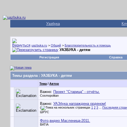
Уазбука
Кл
uazbuka.ru
>
Общий
>
Благотворительность и помощь
УАЗБУКА - детям
Регистрация
Справка
Темы раздела
: УАЗБУКА - детям
Тема
/
Автор
Важно:
Проект "Старица" - отчёты.
Cosmopolitan
Важно:
УАЗбука награждена орденом!
(
1
2
3
...
Последняя стра
ШРУС
Фото,видео Масленица-2011.
BATIA