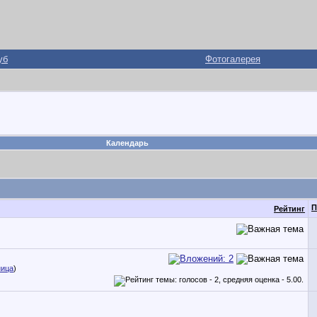
уб
Фотогалерея
Календарь
П
Рейтинг
ница
)