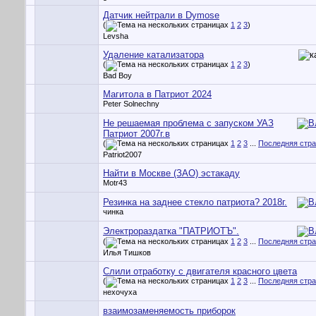
Датчик нейтрали в Dymose
(
1
2
3
)
Levsha
Удаление катализатора
(
1
2
3
)
Bad Boy
Магитола в Патриот 2024
Peter Solnechny
Не решаемая проблема с запуском УАЗ
Патриот 2007г.в
(
1
2
3
...
Последняя стр
Patriot2007
Найти в Москве (ЗАО) эстакаду
Motr43
Резинка на заднее стекло патриота? 2018г.
чинка
Электрораздатка "ПАТРИОТЪ".
(
1
2
3
...
Последняя стр
Илья Тишков
Слили отработку с двигателя красного цвета
(
1
2
3
...
Последняя стр
нехочуха
взаимозаменяемость приборок