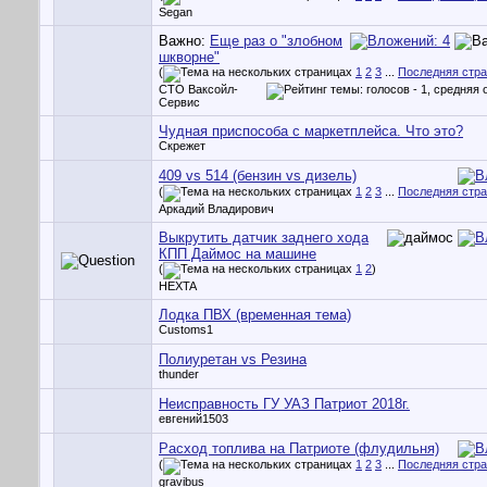
Segan
Важно:
Еще раз о "злобном
шкворне"
(
1
2
3
...
Последняя стр
СТО Ваксойл-
Сервис
Чудная приспособа с маркетплейса. Что это?
Скрежет
409 vs 514 (бензин vs дизель)
(
1
2
3
...
Последняя стр
Аркадий Владирович
Выкрутить датчик заднего хода
КПП Даймос на машине
(
1
2
)
HEXTA
Лодка ПВХ (временная тема)
Customs1
Полиуретан vs Резина
thunder
Неисправность ГУ УАЗ Патриот 2018г.
евгений1503
Расход топлива на Патриоте (флудильня)
(
1
2
3
...
Последняя стр
gravibus