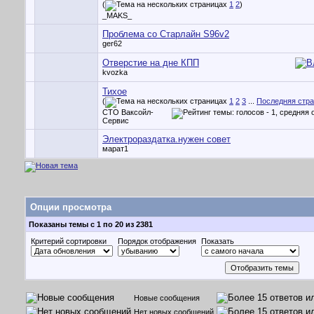
(
1
2
)
_MAKS_
Проблема со Старлайн S96v2
ger62
Отверстие на дне КПП
kvozka
Тихое
(
1
2
3
...
Последняя стр
СТО Ваксойл-
Сервис
Электрораздатка.нужен совет
марат1
Опции просмотра
Показаны темы с 1 по 20 из 2381
Критерий сортировки
Порядок отображения
Показать
Новые сообщения
Нет новых сообщений