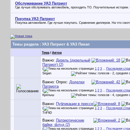
Обслуживание УАЗ Патриот
Где лучше обслуживать автомобиль, проходить ТО. Поучительные истории
Покупка УАЗ Патриот
Покупка автомобиля. Где лучше покупать. Сравнение диллеров. На что смот
Темы раздела
: УАЗ Патриот & УАЗ Пикап
Тема
/
Автор
Важно:
Дизель (дизельный
Патриот) (2)
(
1
2
3
...
Последняя стр
Segan
Важно: Опрос:
Доделки
Патриота
(
1
2
3
...
Последняя стр
Крепыш
Важно:
Публикации в прессе
(
1
2
3
...
Последняя стр
TriFfiD
Важно:
Патриотические
байки, флуд (2)
(
1
2
3
...
Последняя стр