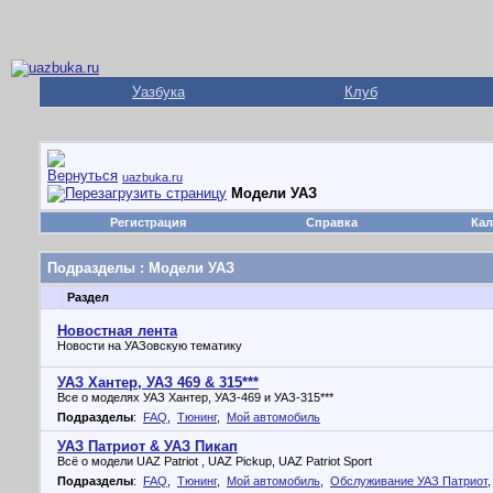
Уазбука
Клуб
uazbuka.ru
Модели УАЗ
Регистрация
Справка
Кал
Подразделы
: Модели УАЗ
Раздел
Новостная лента
Новости на УАЗовскую тематику
УАЗ Хантер, УАЗ 469 & 315***
Все о моделях УАЗ Хантер, УАЗ-469 и УАЗ-315***
Подразделы
:
FAQ
,
Тюнинг
,
Мой автомобиль
УАЗ Патриот & УАЗ Пикап
Всё о модели UAZ Patriot , UAZ Pickup, UAZ Patriot Sport
Подразделы
:
FAQ
,
Тюнинг
,
Мой автомобиль
,
Обслуживание УАЗ Патриот