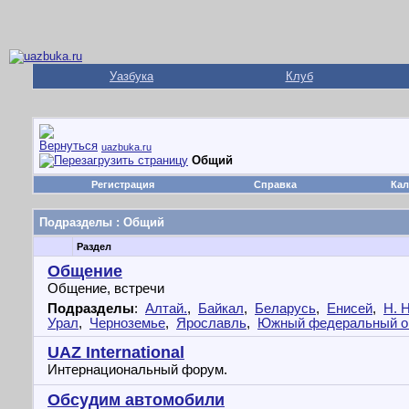
Уазбука
Клуб
uazbuka.ru
Общий
Регистрация
Справка
Кал
Подразделы
: Общий
Раздел
Общение
Общение, встречи
Подразделы
:
Алтай.
,
Байкал
,
Беларусь
,
Енисей
,
Н. 
Урал
,
Черноземье
,
Ярославль
,
Южный федеральный о
UAZ International
Интернациональный форум.
Обсудим автомобили