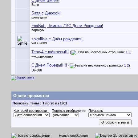
С Днём ВМФ!!!
Батя
Батя с Днюхой!
шелудько
FoxBat , Тимоха 71!С Днем Рождения!
Каракум
sokolik-а с Днём рождения!
val352009
Temy4 с юбилеем!!!
(
1
2
)
этоимязанято
С Днём Победы!!!!!
(
1
2
)
Dik666
Опции просмотра
Показаны темы с 1 по 20 из 1901
Критерий сортировки
Порядок отображения
Показать
Новые сообщения