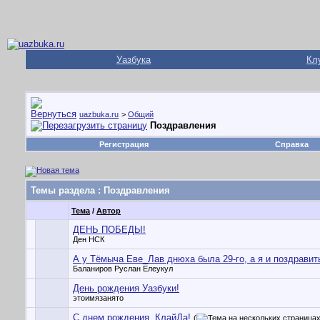
Уазбука
Кл
uazbuka.ru
>
Общий
Поздравления
Регистрация
Справка
Темы раздела
: Поздравления
Тема
/
Автор
ДЕНЬ ПОБЕДЫ!
Ден НСК
А у Тёмыча Еве_Лав днюха была 29-го, а я и поздравит
Баланиров Руслан Елеукул
День рождения Уазбуки!
этоимязанято
С днем рождения, КлайДа!
(