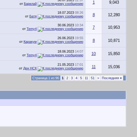
30.07.2023
12:37
1
9,043
от
Барклай
18.07.2023
08:26
8
12,280
от
Батя
30.06.2023
10:34
7
10,953
от
Temy4
26.06.2023
19:55
8
10,871
от
Каракум
18.06.2023
14:07
10
15,850
от
Temy4
21.05.2023
17:01
11
15,036
от
Ден НСК
Страница 1 из 96
1
2
3
4
5
11
51
>
Последняя
»