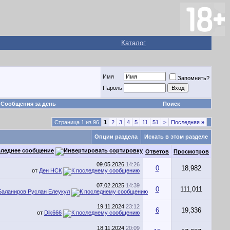
Каталог
Имя
Запомнить?
Пароль
Сообщения за день
Поиск
Страница 1 из 96
1
2
3
4
5
11
51
>
Последняя
»
Опции раздела
Искать в этом разделе
леднее сообщение
Ответов
Просмотров
09.05.2026
14:26
0
18,982
от
Ден НСК
07.02.2025
14:39
0
111,011
Баланиров Руслан Елеукул
19.11.2024
23:12
6
19,336
от
Dik666
18.11.2024
20:09