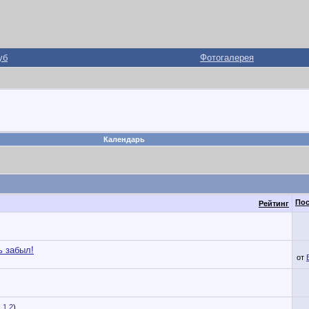
уб
Фотогалерея
Календарь
Пос
Рейтинг
ь забыл!
от
1
2
)