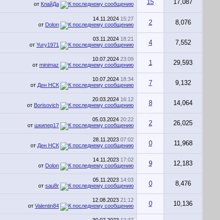
15
17,087
от
КлайДа
14.11.2024
15:27
2
8,076
от
Dolon
03.11.2024
18:21
4
7,552
от
Yury1971
10.07.2024
23:09
1
29,593
от
minimaz
10.07.2024
18:34
7
9,132
от
Ден НСК
20.03.2024
16:12
8
14,064
от
Borisovich
05.03.2024
20:22
2
26,025
от
шкипер17
28.11.2023
07:02
0
11,968
от
Ден НСК
14.11.2023
17:02
9
12,183
от
Dolon
05.11.2023
14:03
0
8,476
от
sau8r
12.08.2023
21:12
0
10,136
от
Valentin84