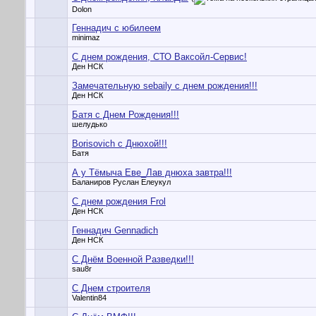
Dolon
Геннадич с юбилеем
minimaz
С днем рождения, СТО Ваксойл-Сервис!
Ден НСК
Замечательную sebaily с днем рождения!!!
Ден НСК
Батя с Днем Рождения!!!
шелудько
Borisovich с Днюхой!!!
Батя
А у Тёмыча Еве_Лав днюха завтра!!!
Баланиров Руслан Елеукул
C днем рождения Frol
Ден НСК
Геннадич Gennadich
Ден НСК
С Днём Военной Разведки!!!
sau8r
С Днем строителя
Valentin84