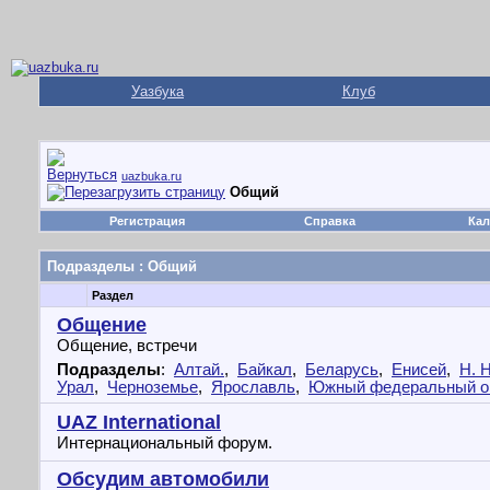
Уазбука
Клуб
uazbuka.ru
Общий
Регистрация
Справка
Кал
Подразделы
: Общий
Раздел
Общение
Общение, встречи
Подразделы
:
Алтай.
,
Байкал
,
Беларусь
,
Енисей
,
Н. 
Урал
,
Черноземье
,
Ярославль
,
Южный федеральный о
UAZ International
Интернациональный форум.
Обсудим автомобили