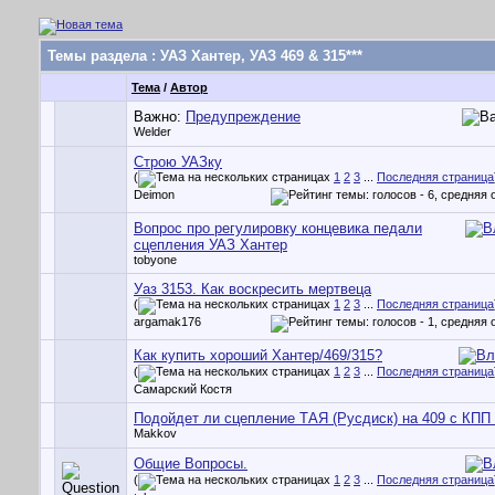
Темы раздела
: УАЗ Хантер, УАЗ 469 & 315***
Тема
/
Автор
Важно:
Предупреждение
Welder
Строю УАЗку
(
1
2
3
...
Последняя страница
Deimon
Вопрос про регулировку концевика педали
сцепления УАЗ Хантер
tobyone
Уаз 3153. Как воскресить мертвеца
(
1
2
3
...
Последняя страница
argamak176
Как купить хороший Хантер/469/315?
(
1
2
3
...
Последняя страница
Самарский Костя
Подойдет ли сцепление ТАЯ (Русдиск) на 409 с КПП
Makkov
Общие Вопросы.
(
1
2
3
...
Последняя страница