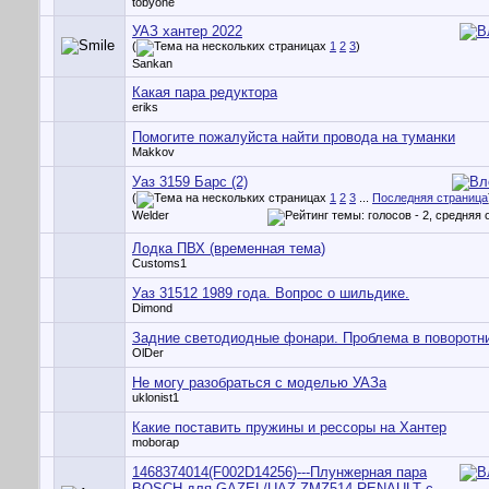
tobyone
УАЗ хантер 2022
(
1
2
3
)
Sankan
Какая пара редуктора
eriks
Помогите пожалуйста найти провода на туманки
Makkov
Уаз 3159 Барс (2)
(
1
2
3
...
Последняя страница
Welder
Лодка ПВХ (временная тема)
Customs1
Уаз 31512 1989 года. Вопрос о шильдике.
Dimond
Задние светодиодные фонари. Проблема в поворотни
OlDer
Не могу разобраться с моделью УАЗа
uklonist1
Какие поставить пружины и рессоры на Хантер
moborap
1468374014(F002D14256)---Плунжерная пара
BOSCH для GAZEL/UAZ-ZMZ514,RENAULT с