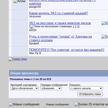
комплек
plunger59
Какая модель УАЗ со съемной крышей?
Victormsk
УАЗ на рессорах и грыжа межпозв.дисков
(
1
2
3
)
b2034
Руль и подрулевая "гитара" от Хантера на
старого козлика
Ерофей
ПОМОГИТЕ!!! Плз советом, остался без машины!!!
Max Fly B
Опции просмотра
Показаны темы с 1 по 20 из 613
Критерий сортировки
Порядок отображения
Показать
Новые сообщения