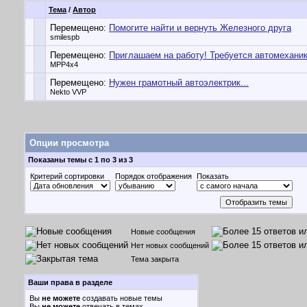
Тема
/
Автор
Перемещено:
Помогите найти и вернуть Железного друга
smilespb
Перемещено:
Приглашаем на работу! Требуется автомеханик
MPP4x4
Перемещено:
Нужен грамотный автоэлектрик...
Nekto VVP
Опции просмотра
Показаны темы с 1 по 3 из 3
Критерий сортировки
Порядок отображения
Показать
Новые сообщения
Нет новых сообщений
Тема закрыта
Ваши права в разделе
Вы
не можете
создавать новые темы
Вы
не можете
отвечать в темах