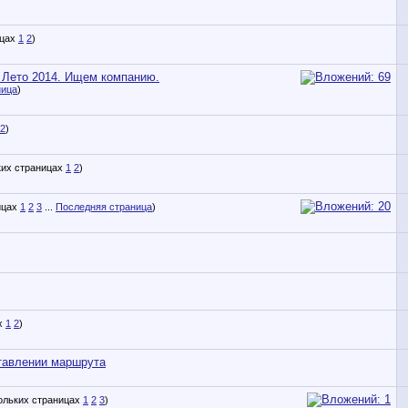
1
2
)
. Лето 2014. Ищем компанию.
ница
)
2
)
1
2
)
1
2
3
...
Последняя страница
)
1
2
)
ставлении маршрута
1
2
3
)