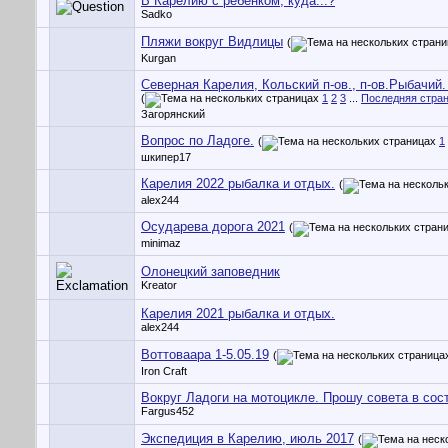
В Карелию с ребенком, куда...?
Sadko
Пляжи вокруг Видлицы
(
Kurgan
Северная Карелия, Кольский п-ов., п-ов.Рыбачий
(
1
2
3
...
Последняя стра
Загорянский
Вопрос по Ладоге.
(
1
шкипер17
Карелия 2022 рыбалка и отдых.
(
alex244
Осударева дорога 2021
(
minimaz
Олонецкий заповедник
Kreator
Карелия 2021 рыбалка и отдых.
alex244
Воттоваара 1-5.05.19
(
Iron Craft
Вокруг Ладоги на мотоцикле. Прошу совета в со
Fargus452
Экспедиция в Карелию, июль 2017
(