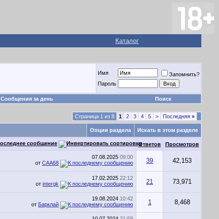
Каталог
Имя
Запомнить?
Пароль
Сообщения за день
Поиск
Страница 1 из 8
1
2
3
4
5
>
Последняя
»
Опции раздела
Искать в этом разделе
оследнее сообщение
Ответов
Просмотров
07.08.2025
09:00
39
42,153
от
CAA68
17.02.2025
22:12
21
73,971
от
intergk
19.08.2024
10:42
1
8,468
от
Барклай
10.07.2024
21:58