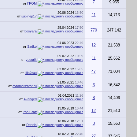
7
9,955
от
ГРОМ
20.06.2024
13:50
11
14,713
от
шкипер17
25.04.2024
17:50
770
247,142
от
bosyara
04.06.2023
22:49
12
21,538
от
Sadko
09.07.2022
10:59
11
25,662
от
yuuurik
03.02.2022
15:05
47
71,004
от
Шайтан
21.05.2021
13:46
3
16,842
от
avtomatizator ru
01.04.2021
11:26
8
14,406
от
Avenged
13.05.2019
16:44
12
21,510
от
Iron Craft
18.06.2018
12:51
3
15,560
от
Dennis
18.02.2018
22:40
27
37,545