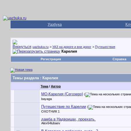
Уазбука
Кл
uazbuka.ru
>
УАЗ на дороге и вне дорог
>
Путешествия
Карелия
Регистрация
Справка
Темы раздела
: Карелия
Тема
/
Автор
МО-Карелия (Сегозеро)
(
bayaga
Путешествие по Карелии
(
ОХОТНИК 1
дамба в Надвоицах, проехать.
Alex64lubaev