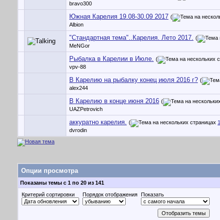
bravo300
Южная Карелия 19.08-30.09 2017
(
Albion
"Стандартная тема"..Карелия. Лето 2017.
(
MeNGor
Рыбалка в Карелии в Июле.
(
vpv-88
В Карелию на рыбалку конец июля 2016 г?
(
alex244
В Карелию в конце июня 2016
(
UAZPetrovich
аккуратно карелия.
(
dvrodin
Опции просмотра
Показаны темы с 1 по 20 из 141
Критерий сортировки
Порядок отображения
Показать