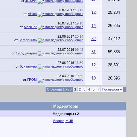
от
alex244
30.07.2017
19:12
12
25,284
от
Albion
16.07.2017
19:13
14
26,285
от
MeNGor
22.06.2017
20:14
32
47,112
от
Serega2686
22.07.2016
09:42
51
59,865
от
1969Дмитрий
27.06.2016
13:50
12
28,591
от
буханожар
23.03.2016
19:59
10
26,396
от
ГРОМ
Страница 1 из 8
1
2
3
4
5
>
Последняя
»
Модераторы
Модераторы : 2
Beeper
,
ЖИВ