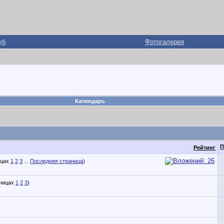
уб
Фотогалерея
Календарь
П
Рейтинг
1
2
3
...
Последняя страница
)
1
2
3
)