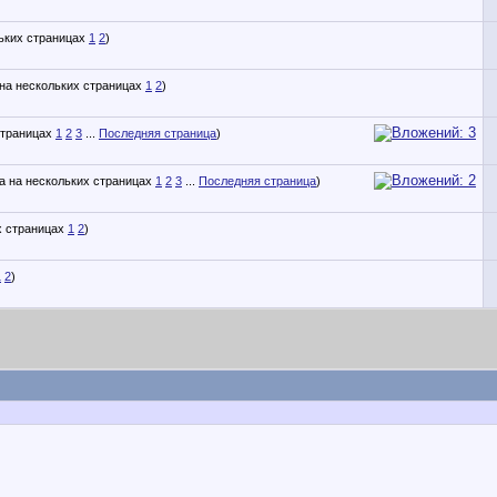
1
2
)
1
2
)
1
2
3
...
Последняя страница
)
1
2
3
...
Последняя страница
)
1
2
)
1
2
)