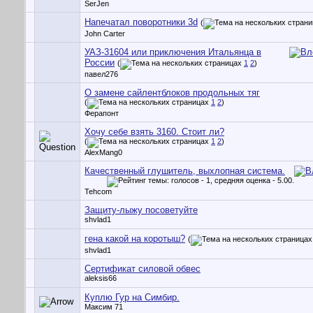
SerJen
Напечатал поворотники 3d
(
John Carter
УАЗ-31604 или приключения Итальянца в
России
(
1
2
)
павел276
О замене сайлентблоков продольных тяг
(
1
2
)
Ферапонт
Хочу себе взять 3160. Стоит ли?
(
1
2
)
AlexMang0
Качественный глушитель, выхлопная система.
Tehcom
Защиту-лыжу посоветуйте
shvlad1
гена какой на коротыш?
(
shvlad1
Сертификат силовой обвес
aleksis66
Куплю Гур на Симбир.
Максим 71