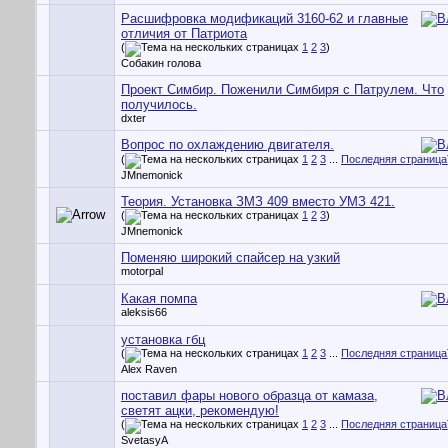
Расшифровка модификаций 3160-62 и главные
отличия от Патриота
(
1
2
3
)
Собакин голова
Проект Симбир. Поженили Симбиря с Патрулем. Что
получилось.
dxter
Вопрос по охлаждению двигателя.
(
1
2
3
...
Последняя страница
JMnemonick
Теория. Установка ЗМЗ 409 вместо УМЗ 421.
(
1
2
3
)
JMnemonick
Поменяю широкий спайсер на узкий
motorpal
Какая помпа
aleksis66
установка гбц
(
1
2
3
...
Последняя страница
Alex Raven
поставил фары нового образца от камаза,
светят ацки, рекомендую!
(
1
2
3
...
Последняя страница
SvetasyA