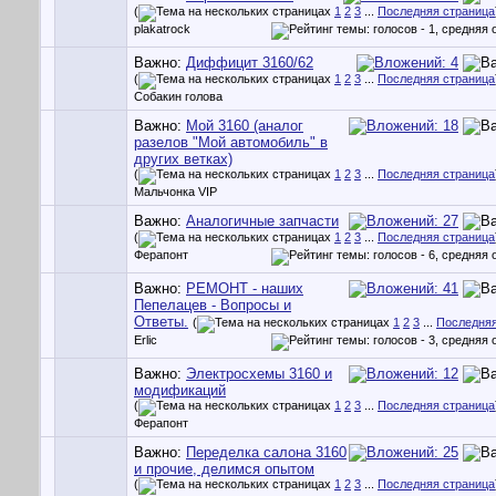
(
1
2
3
...
Последняя страница
plakatrock
Важно:
Диффицит 3160/62
(
1
2
3
...
Последняя страница
Собакин голова
Важно:
Мой 3160 (аналог
разелов "Мой автомобиль" в
других ветках)
(
1
2
3
...
Последняя страница
Мальчонка VIP
Важно:
Аналогичные запчасти
(
1
2
3
...
Последняя страница
Ферапонт
Важно:
РЕМОНТ - наших
Пепелацев - Вопросы и
Ответы.
(
1
2
3
...
Последняя
Erlic
Важно:
Электросхемы 3160 и
модификаций
(
1
2
3
...
Последняя страница
Ферапонт
Важно:
Переделка салона 3160
и прочие, делимся опытом
(
1
2
3
...
Последняя страница