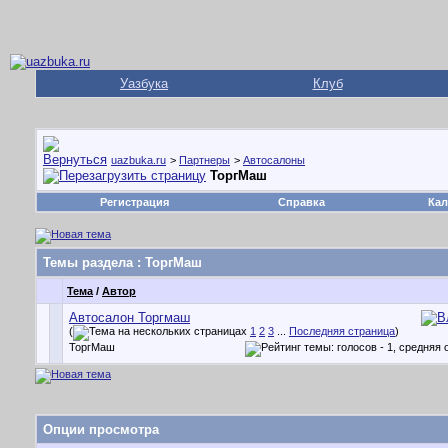
Уазбука
Клуб
uazbuka.ru
>
Партнеры
>
Автосалоны
ТоргМаш
Регистрация
Справка
Кал
Темы раздела
: ТоргМаш
Тема
/
Автор
Автосалон Торгмаш
(
1
2
3
...
Последняя страница
)
ТоргМаш
Опции просмотра