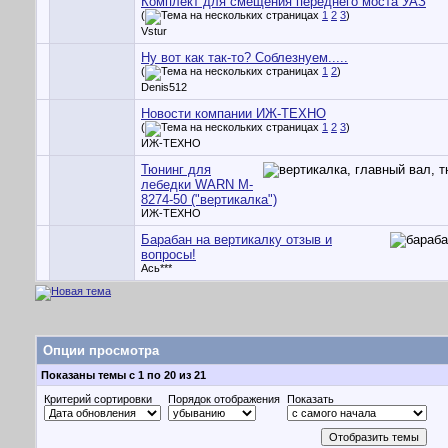
Комплект для смещения переднего моста УАЗ
(
1
2
3
)
Vstur
Ну вот как так-то? Соблезнуем.....
(
1
2
)
Denis512
Новости компании ИЖ-ТЕХНО
(
1
2
3
)
ИЖ-ТЕХНО
Тюнинг для
лебедки WARN M-
8274-50 ("вертикалка")
ИЖ-ТЕХНО
Барабан на вертикалку отзыв и
вопросы!
Ась***
Опции просмотра
Показаны темы с 1 по 20 из 21
Критерий сортировки
Порядок отображения
Показать