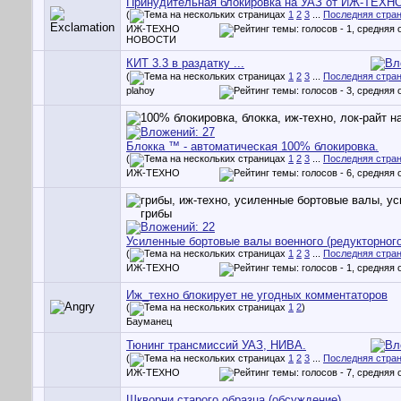
Принудительная блокировка на УАЗ от ИЖ-ТЕХН
(
1
2
3
...
Последняя стра
ИЖ-ТЕХНО
НОВОСТИ
КИТ 3.3 в раздатку ...
(
1
2
3
...
Последняя стра
plahoy
Блокка ™ - автоматическая 100% блокировка.
(
1
2
3
...
Последняя стра
ИЖ-ТЕХНО
Усиленные бортовые валы военного (редукторного
(
1
2
3
...
Последняя стра
ИЖ-ТЕХНО
Иж_техно блокирует не угодных комментаторов
(
1
2
)
Бауманец
Тюнинг трансмиссий УАЗ, НИВА.
(
1
2
3
...
Последняя стра
ИЖ-ТЕХНО
Шкворни старого образца (обсуждение)