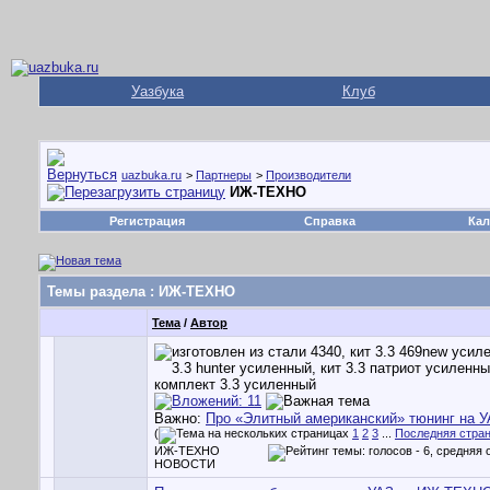
Уазбука
Клуб
uazbuka.ru
>
Партнеры
>
Производители
ИЖ-ТЕХНО
Регистрация
Справка
Кал
Темы раздела
: ИЖ-ТЕХНО
Тема
/
Автор
Важно:
Про «Элитный американский» тюнинг на У
(
1
2
3
...
Последняя стра
ИЖ-ТЕХНО
НОВОСТИ