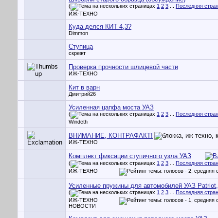
(
1
2
3
...
Последняя стра
ИЖ-ТЕХНО
Куда делся КИТ 4,3?
Dimmon
Ступица
скрежт
Проверка прочности шлицевой части
ИЖ-ТЕХНО
Кит в варн
Дмитрий26
Усиленная цапфа моста УАЗ
(
1
2
3
...
Последняя стра
Windeth
ВНИМАНИЕ, КОНТРАФАКТ!
ИЖ-ТЕХНО
Комплект фиксации ступичного узла УАЗ
(
1
2
3
...
Последняя стра
ИЖ-ТЕХНО
Усиленные пружины для автомобилей УАЗ Patriot,
(
1
2
3
...
Последняя стра
ИЖ-ТЕХНО
НОВОСТИ