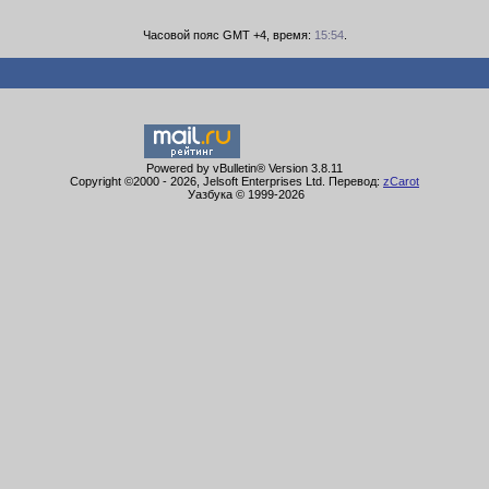
Часовой пояс GMT +4, время:
15:54
.
Powered by vBulletin® Version 3.8.11
Copyright ©2000 - 2026, Jelsoft Enterprises Ltd. Перевод:
zCarot
Уазбука © 1999-
2026