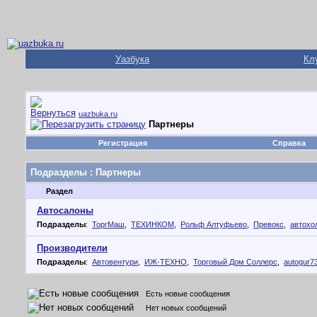
Уазбука
Кл
uazbuka.ru
Партнеры
Регистрация
Справка
Подразделы
: Партнеры
Раздел
Автосалоны
Подразделы
:
ТоргМаш
,
ТЕХИНКОМ
,
Рольф Алтуфьево
,
Превокс
,
автохо
Производители
Подразделы
:
Автовентури
,
ИЖ-ТЕХНО
,
Торговый Дом Соллерс
,
autogur7
Есть новые сообщения
Нет новых сообщений