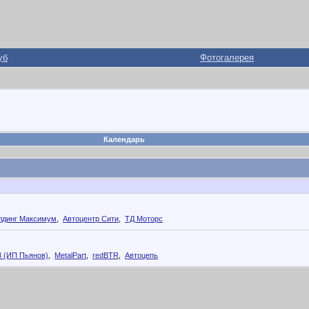
уб
Фотогалерея
Календарь
лдинг Максимум
,
Автоцентр Сити
,
ТД Моторс
3 (ИП Пьянов)
,
MetalPart
,
redBTR
,
Автоцепь