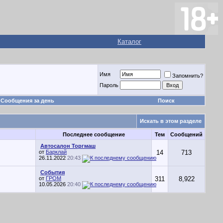
Каталог
Имя
Запомнить?
Пароль
Сообщения за день
Поиск
Искать в этом разделе
Последнее сообщение
Тем
Сообщений
Автосалон Торгмаш
от
Барклай
14
713
26.11.2022
20:43
События
от
ГРОМ
311
8,922
10.05.2026
20:40