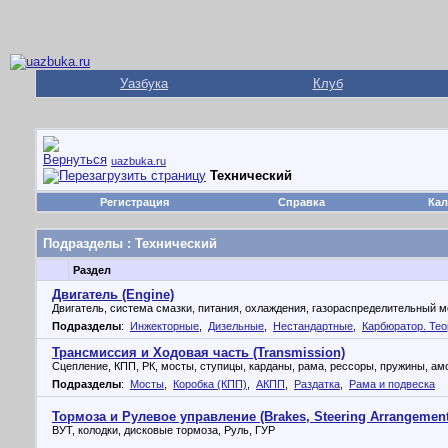
Уазбука
Клуб
uazbuka.ru
Технический
Регистрация
Справка
Кал
Подразделы
: Технический
Раздел
Двигатель (Engine)
Двигатель, система смазки, питания, охлаждения, газораспределительный ме
Подразделы
:
Инжекторные
,
Дизельные
,
Нестандартные
,
Карбюратор. Тео
Трансмиссия и Ходовая часть (Transmission)
Сцепление, КПП, РК, мосты, ступицы, карданы, рама, рессоры, пружины, а
Подразделы
:
Мосты
,
Коробка (КПП)
,
АКПП
,
Раздатка
,
Рама и подвеска
Тормоза и Рулевое управление (Brakes, Steering Arrangement
ВУТ, колодки, дисковые тормоза, Руль, ГУР