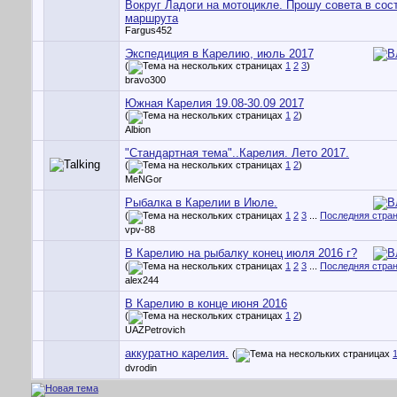
Вокруг Ладоги на мотоцикле. Прошу совета в сос
маршрута
Fargus452
Экспедиция в Карелию, июль 2017
(
1
2
3
)
bravo300
Южная Карелия 19.08-30.09 2017
(
1
2
)
Albion
"Стандартная тема"..Карелия. Лето 2017.
(
1
2
)
MeNGor
Рыбалка в Карелии в Июле.
(
1
2
3
...
Последняя стра
vpv-88
В Карелию на рыбалку конец июля 2016 г?
(
1
2
3
...
Последняя стра
alex244
В Карелию в конце июня 2016
(
1
2
)
UAZPetrovich
аккуратно карелия.
(
dvrodin