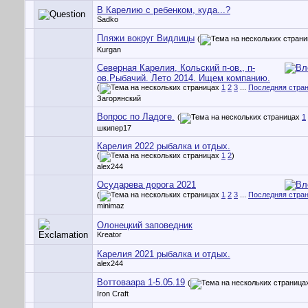
В Карелию с ребенком, куда...?
Sadko
Пляжи вокруг Видлицы
(
Kurgan
Северная Карелия, Кольский п-ов., п-
ов.Рыбачий. Лето 2014. Ищем компанию.
(
1
2
3
...
Последняя стра
Загорянский
Вопрос по Ладоге.
(
1
шкипер17
Карелия 2022 рыбалка и отдых.
(
1
2
)
alex244
Осударева дорога 2021
(
1
2
3
...
Последняя стра
minimaz
Олонецкий заповедник
Kreator
Карелия 2021 рыбалка и отдых.
alex244
Воттоваара 1-5.05.19
(
Iron Craft