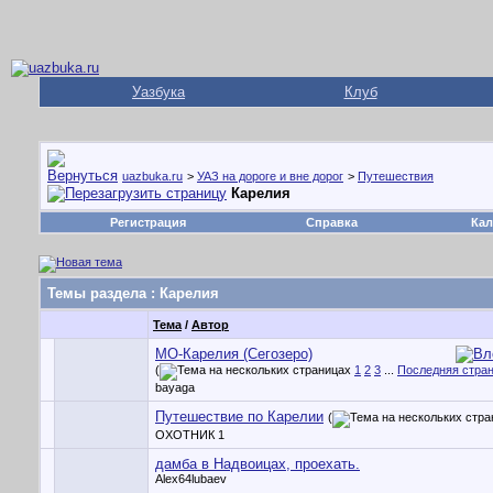
Уазбука
Клуб
uazbuka.ru
>
УАЗ на дороге и вне дорог
>
Путешествия
Карелия
Регистрация
Справка
Кал
Темы раздела
: Карелия
Тема
/
Автор
МО-Карелия (Сегозеро)
(
1
2
3
...
Последняя стра
bayaga
Путешествие по Карелии
(
ОХОТНИК 1
дамба в Надвоицах, проехать.
Alex64lubaev