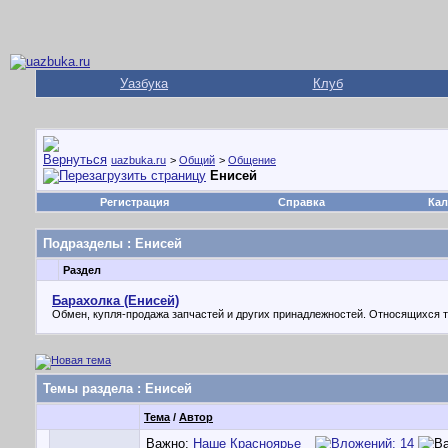
Уазбука
Клуб
uazbuka.ru
>
Общий
>
Общение
Енисей
Регистрация
Справка
Кал
Подразделы
: Енисей
Раздел
Барахолка (Енисей)
Обмен, купля-продажа запчастей и других принадлежностей. Относящихся т
Темы раздела
: Енисей
Тема
/
Автор
Важно:
Наше Красноярье