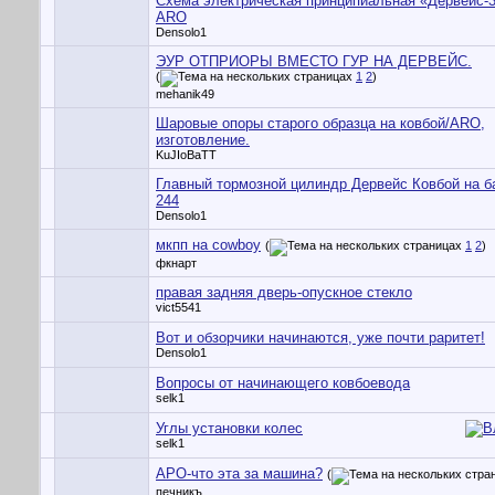
Схема электрическая принципиальная «Дервейс-
ARO
Densolo1
ЭУР ОТПРИОРЫ ВМЕСТО ГУР НА ДЕРВЕЙС.
(
1
2
)
mehanik49
Шаровые опоры старого образца на ковбой/ARO,
изготовление.
KuJIoBaTT
Главный тормозной цилиндр Дервейс Ковбой на 
244
Densolo1
мкпп на cowboy
(
1
2
)
фкнарт
правая задняя дверь-опускное стекло
vict5541
Вот и обзорчики начинаются, уже почти раритет!
Densolo1
Вопросы от начинающего ковбоевода
selk1
Углы установки колес
selk1
АРО-что эта за машина?
(
печникъ