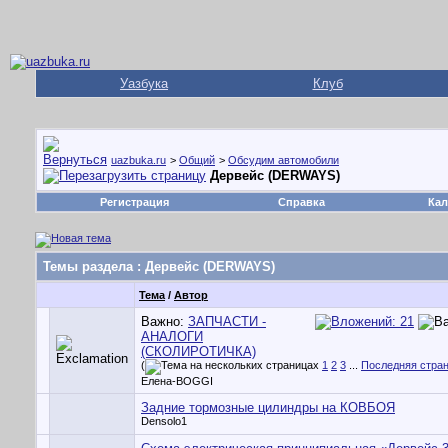
Уазбука
Клуб
uazbuka.ru
>
Общий
>
Обсудим автомобили
Дервейс (DERWAYS)
Регистрация
Справка
Кал
Темы раздела
: Дервейс (DERWAYS)
Тема
/
Автор
Важно:
ЗАПЧАСТИ -
АНАЛОГИ
(СКОЛИРОТИЧКА)
(
1
2
3
...
Последняя стра
Елена-BOGGI
Задние тормозные цилиндры на КОВБОЯ
Densolo1