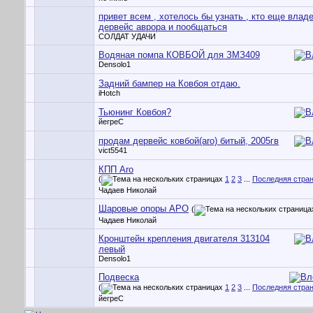
привет всем , хотелось бы узнать , кто еще влад
дервейс аврора и пообщаться
СОЛДАТ УДАЧИ
Водяная помпа КОВБОЙ для ЗМЗ409
Densolo1
Задний бампер на Ковбоя отдаю.
iHotch
Тьюнинг Ковбоя?
йегреС
продам дервейс ковбой(aro) битый, 2005гв
vict5541
КПП Aro
(
1
2
3
...
Последняя стра
Чадаев Николай
Шаровые опоры АРО
(
Чадаев Николай
Кронштейн крепления двигателя 313104
левый
Densolo1
Подвеска
(
1
2
3
...
Последняя стра
йегреС