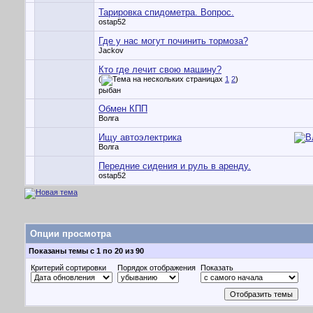
Тарировка спидометра. Вопрос.
ostap52
Где у нас могут починить тормоза?
Jackov
Кто где лечит свою машину?
(
1
2
)
рыбан
Обмен КПП
Волга
Ищу автоэлектрика
Волга
Передние сидения и руль в аренду.
ostap52
Опции просмотра
Показаны темы с 1 по 20 из 90
Критерий сортировки
Порядок отображения
Показать