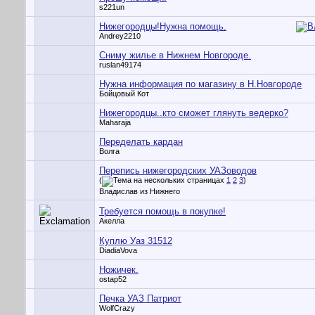
s221un
Нижегородцы!Нужна помощь.
Andrey2210
Сниму жилье в Нижнем Новгороде.
ruslan49174
Нужна информация по магазину в Н.Новгороде
Бойцовый Кот
Нижегородцы..кто сможет глянуть ведерко?
Maharaja
Переделать кардан
Волга
Перепись нижегородских УАЗоводов
(
1
2
3
)
Владислав из Нижнего
Требуется помощь в покупке!
Акелла
Куплю Уаз 31512
DiadiaVova
Ножичек.
ostap52
Печка УАЗ Патриот
WolfCrazy