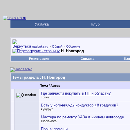
Уазбука
Клуб
uazbuka.ru
>
Общий
>
Общение
Н. Новгород
Регистрация
Справка
Кал
Темы раздела
: Н. Новгород
Тема
/
Автор
Где запчасти покупать в НН и области?
Tonysh
Есть у кого-нибудь кондуктор +8 градусов?
kykypyz
Мастера по ремонту УАЗа в нижнем новгороде
DiadiaVova
Прошу помощи.