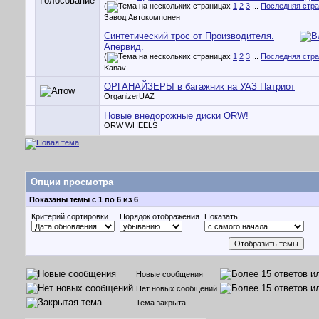
(
1
2
3
...
Последняя стр
Завод Автокомпонент
Синтетический трос от Производителя.
Апервид.
(
1
2
3
...
Последняя стр
Kanav
ОРГАНАЙЗЕРЫ в багажник на УАЗ Патриот
OrganizerUAZ
Новые внедорожные диски ORW!
ORW WHEELS
Опции просмотра
Показаны темы с 1 по 6 из 6
Критерий сортировки
Порядок отображения
Показать
Новые сообщения
Нет новых сообщений
Тема закрыта