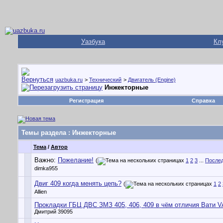
Уазбука
Кл
uazbuka.ru
>
Технический
>
Двигатель (Engine)
Инжекторные
Регистрация
Справка
Темы раздела
: Инжекторные
Тема
/
Автор
Важно:
Пожелание!
(
1
2
3
...
Послед
dimka955
Двиг 409 когда менять цепь?
(
1
2
Allien
Прокладки ГБЦ ДВС ЗМЗ 405, 406, 409 в чём отличия Вати V
Дмитрий 39095