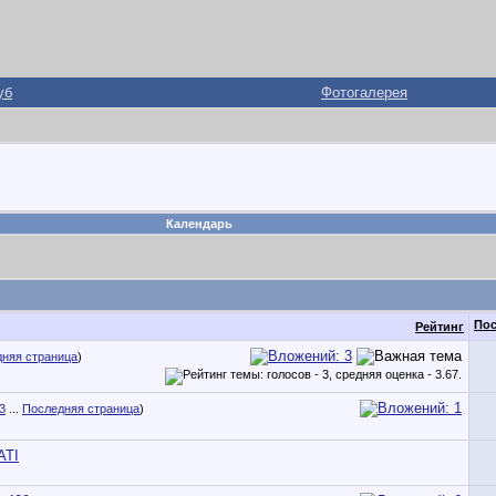
уб
Фотогалерея
Календарь
Пос
Рейтинг
няя страница
)
3
...
Последняя страница
)
ATI