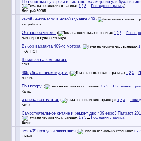
Не понятные пузырьки в системе охлаждения уаз буханка зм
(
1
2
3
...
Последняя страница
)
Дмитрий 39095
какой бензонасос в новой буханке 409
(
sergei-korda
Октановое число.
(
1
2
3
...
Последн
Баланиров Руслан Елеукул
Выбор варианта 409-го мотора
(
1
ПОЛ ПОТ
Шпильки на коллекторе
eriks
409 убрать вискомуфту.
(
1
2
3
...
П
ленчик
По мотору.
(
1
2
3
...
Последняя стран
Kahau
и снова вентилятор
(
1
2
3
...
Послед
Kekes
Самостоятельное снтяие и ремонт двс 409 евро3 Патриот 201
(
1
2
3
...
Последняя страница
)
Динич
змз 409 пропуски зажигания
(
1
2
Сы4ик