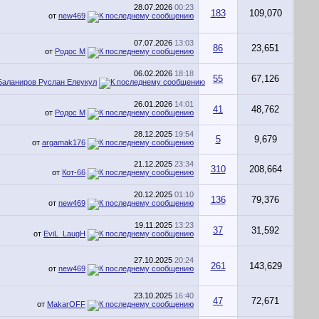
28.07.2026
00:23
183
109,070
от
new469
07.07.2026
13:03
86
23,651
от
Родос М
06.02.2026
18:18
55
67,126
Баланиров Руслан Елеукул
26.01.2026
14:01
41
48,762
от
Родос М
28.12.2025
19:54
5
9,679
от
argamak176
21.12.2025
23:34
310
208,664
от
Кот-66
20.12.2025
01:10
136
79,376
от
new469
19.11.2025
13:23
37
31,592
от
EviL_LaugH
27.10.2025
20:24
261
143,629
от
new469
23.10.2025
16:40
47
72,671
от
MakarOFF