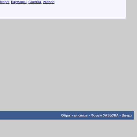
Beeper
,
Бауманец
,
Guerrilla
,
Vitalson
Обратная связь
-
Форум УАЗБУКА
-
Вверх