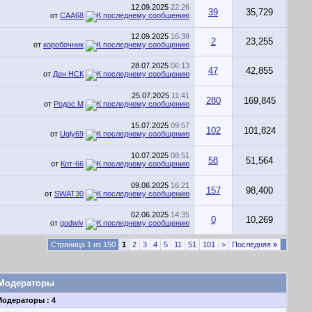
12.09.2025
22:26
39
35,729
от
CAA68
12.09.2025
16:39
2
23,255
от
коробочник
28.07.2025
06:13
47
42,855
от
Ден НСК
25.07.2025
11:41
280
169,845
от
Родос М
15.07.2025
09:57
102
101,824
от
Ugly69
10.07.2025
08:51
58
51,564
от
Кот-66
09.06.2025
16:21
157
98,400
от
SWAT30
02.06.2025
14:35
0
10,269
от
godwiv
Страница 1 из 150
1
2
3
4
5
11
51
101
>
Последняя
»
Модераторы
Модераторы : 4