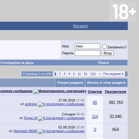
Каталог
Имя
Запомнить?
Пароль
Сообщения за день
Поиск
Страница 1 из 150
1
2
3
4
5
11
51
101
>
Последняя
»
Опции раздела
Искать в этом разделе
леднее сообщение
Ответов
Просмотров
27.06.2019
17:09
65
392,763
от
andreas
Сегодня
04:40
114
32,040
от
Родос М
02.08.2026
10:06
0
654
от
Дмитрий 39095