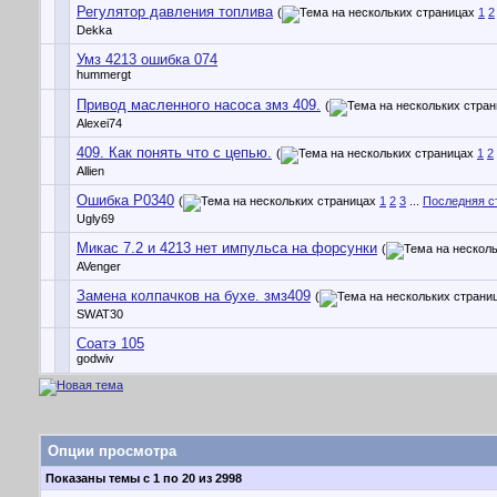
Регулятор давления топлива
(
1
2
Dekka
Умз 4213 ошибка 074
hummergt
Привод масленного насоса змз 409.
(
Alexei74
409. Как понять что с цепью.
(
1
2
Allien
Ошибка P0340
(
1
2
3
...
Последняя с
Ugly69
Микас 7.2 и 4213 нет импульса на форсунки
(
AVenger
Замена колпачков на бухе. змз409
(
SWAT30
Соатэ 105
godwiv
Опции просмотра
Показаны темы с 1 по 20 из 2998