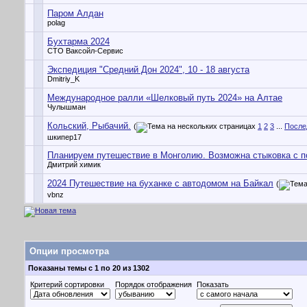
Паром Алдан
polag
Бухтарма 2024
СТО Ваксойл-Сервис
Экспедиция "Средний Дон 2024", 10 - 18 августа
Dmitriy_K
Международное ралли «Шелковый путь 2024» на Алтае
Чулышман
Кольский, Рыбачий.
(
1
2
3
...
После
шкипер17
Планируем путешествие в Монголию. Возможна стыковка с п
Дмитрий химик
2024 Путешествие на буханке с автодомом на Байкал
(
vbnz
Опции просмотра
Показаны темы с 1 по 20 из 1302
Критерий сортировки
Порядок отображения
Показать