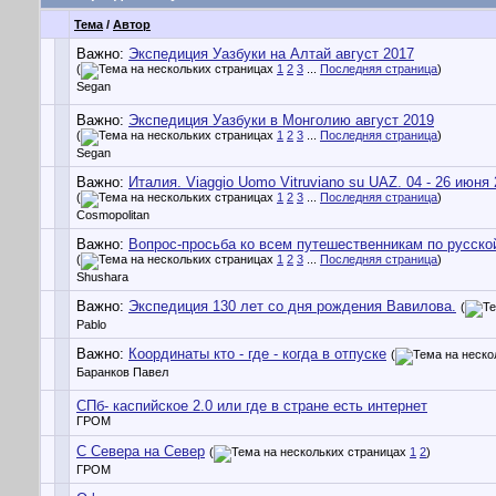
Тема
/
Автор
Важно:
Экспедиция Уазбуки на Алтай август 2017
(
1
2
3
...
Последняя страница
)
Segan
Важно:
Экспедиция Уазбуки в Монголию август 2019
(
1
2
3
...
Последняя страница
)
Segan
Важно:
Италия. Viaggio Uomo Vitruviano su UAZ. 04 - 26 июня 
(
1
2
3
...
Последняя страница
)
Cosmopolitan
Важно:
Вопрос-просьба ко всем путешественникам по русско
(
1
2
3
...
Последняя страница
)
Shushara
Важно:
Экспедиция 130 лет со дня рождения Вавилова.
(
Pablo
Важно:
Координаты кто - где - когда в отпуске
(
Баранков Павел
СПб- каспийское 2.0 или где в стране есть интернет
ГРОМ
С Севера на Север
(
1
2
)
ГРОМ