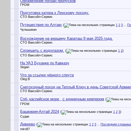
Оформление погран пропусков
ГРОМ
Подготовка катера к Ленскому походу.
СТО Ваксойл-Сервис
Путешествия по Алтаю
(
1
2
3
...
По
Чулышман
Восхождение на вершину Караташ 9 мая 2025 года.
СТО Ваксойл-Сервис
Согрешить с водолазом.
(
1
2
)
СТО Ваксойл-Сервис
На УАЗ Буханке по Кавказу
Segan
Что за ссылки чёрного спрута
Oleg B
Снегоходный поход на Теплый Ключ в день Советской Армии
СТО Ваксойл-Сервис
Спб- каспийское море , с единичным кемпером
(
ГРОМ
Башкирия-Алтай 2024
(
1
2
3
)
Судак
Дивеево
(
1
2
3
...
Последняя страниц
miro87