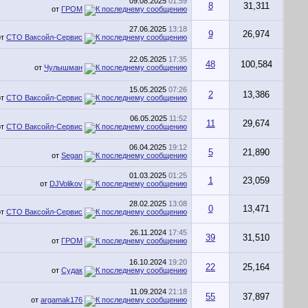
09.08.2025
01:59
8
31,311
от
ГРОМ
27.06.2025
13:18
9
26,974
от
СТО Ваксойл-Сервис
22.05.2025
17:35
48
100,584
от
Чулышман
15.05.2025
07:26
2
13,386
от
СТО Ваксойл-Сервис
06.05.2025
11:52
11
29,674
от
СТО Ваксойл-Сервис
06.04.2025
19:12
5
21,890
от
Segan
01.03.2025
01:25
1
23,059
от
DJVolikov
28.02.2025
13:08
0
13,471
от
СТО Ваксойл-Сервис
26.11.2024
17:45
39
31,510
от
ГРОМ
16.10.2024
19:20
22
25,164
от
Судак
11.09.2024
21:18
55
37,897
от
argamak176