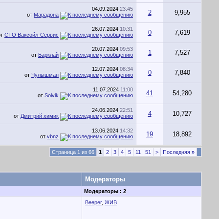
04.09.2024
23:45
2
9,955
от
Марадона
26.07.2024
10:31
0
7,619
от
СТО Ваксойл-Сервис
20.07.2024
09:53
1
7,527
от
Барклай
12.07.2024
08:34
0
7,840
от
Чулышман
11.07.2024
11:00
41
54,280
от
Solvik
24.06.2024
22:51
4
10,727
от
Дмитрий химик
13.06.2024
14:32
19
18,892
от
vbnz
Страница 1 из 66
1
2
3
4
5
11
51
>
Последняя
»
Модераторы
Модераторы : 2
Beeper
,
ЖИВ