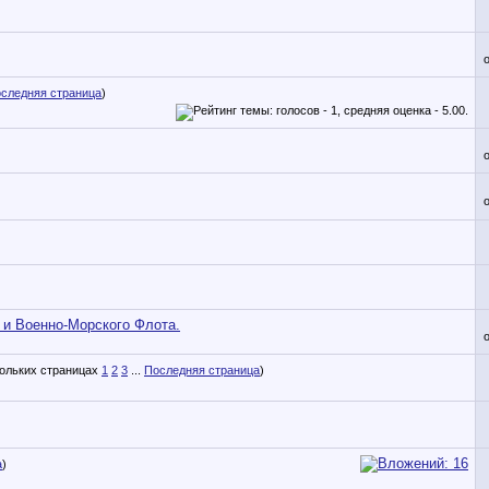
следняя страница
)
 и Военно-Морского Флота.
1
2
3
...
Последняя страница
)
а
)