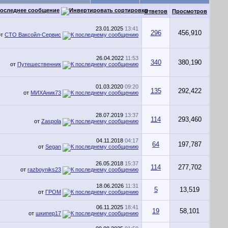
оследнее сообщение
Ответов
Просмотров
23.01.2025
13:41
296
456,910
от
СТО Ваксойл-Сервис
26.04.2022
11:53
340
380,190
от
Путешественник
01.03.2020
09:20
135
292,422
от
МИХАник73
28.07.2019
13:37
114
293,460
от
Zaspola
04.11.2018
04:17
64
197,787
от
Segan
26.05.2018
15:37
114
277,702
от
razboyniks23
18.06.2026
11:31
5
13,519
от
ГРОМ
06.11.2025
18:41
19
58,101
от
шкипер17