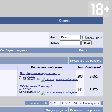
Каталог
Имя
Запомнить?
Пароль
Сообщения за день
Поиск
Искать в этом разделе
Последнее сообщение
Тем
Сообщений
Лоо, Горный воздух, конец...
от
Вурдолак
203
2,651
13.10.2024
00:07
МО-Карелия (Сегозеро)
от
CAA68
141
3,879
07.08.2025
09:00
Страница 1 из 66
1
2
3
4
5
11
51
>
Последняя
»
Опции раздела
Искать в этом разделе