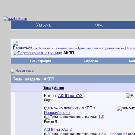
Уазбука
Клуб
uazbuka.ru
>
Технический
>
Трансмиссия и Ходовая часть (Trans
АКПП
Регистрация
Справка
Кал
Темы раздела
: АКПП
Тема
/
Автор
Важно:
АКПП на УАЗ
Segan
где можно починить АКПП в
Новосибирске
(
1
2
)
Роман Л
АКПП на УАЗ 2
(
1
2
3
...
Последняя стр