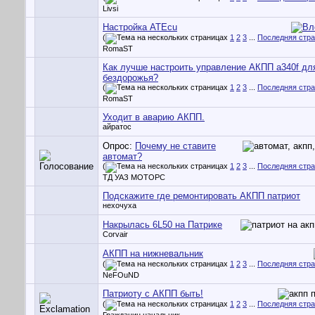
Livsi
Настройка ATEcu
(
1
2
3
...
Последняя стр
RomaST
Как лучше настроить управление АКПП a340f дл
бездорожья?
(
1
2
3
...
Последняя стр
RomaST
Уходит в аварию АКПП.
айратос
Опрос:
Почему не ставите
автомат?
(
1
2
3
...
Последняя стр
ТД УАЗ МОТОРС
Подскажите где ремонтировать АКПП патриот
нехочуха
Накрылась 6L50 на Патрике
Corvair
АКПП на нижневальник
(
1
2
3
...
Последняя стр
NeFOuND
Патриоту с АКПП быть!
(
1
2
3
...
Последняя стр