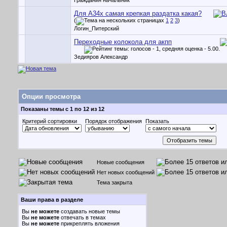
Гражданин начальник
Для A34x самая крепкая раздатка какая?
(
1
2
3
)
Логин_Питерский
Переходные колокола для акпп
Зедияров Александр
Опции просмотра
Показаны темы с 1 по 12 из 12
Критерий сортировки
Порядок отображения
Показать
Новые сообщения
Нет новых сообщений
Тема закрыта
Ваши права в разделе
Вы
не можете
создавать новые темы
Вы
не можете
отвечать в темах
Вы
не можете
прикреплять вложения