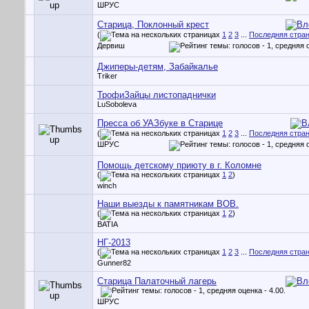
ШРУС
Старица, Поклонный крест
(
1
2
3
...
Последняя стра
Дервиш
Джиперы-детям, Забайкалье
Triker
ТрофиЗайцы листопаднички
LuSoboleva
Пресса об УАЗбуке в Старице
(
1
2
3
...
Последняя стра
ШРУС
Помощь детскому приюту в г. Коломне
(
1
2
)
winch
Наши выезды к памятникам ВОВ.
(
1
2
)
BATIA
НГ-2013
(
1
2
3
...
Последняя стра
Gunner82
Старица Палаточный лагерь
ШРУС