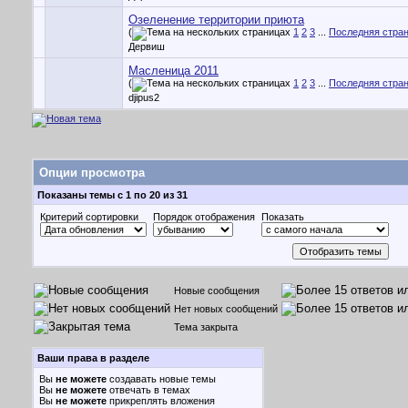
Озеленение территории приюта
(
1
2
3
...
Последняя стра
Дервиш
Масленица 2011
(
1
2
3
...
Последняя стра
djipus2
Опции просмотра
Показаны темы с 1 по 20 из 31
Критерий сортировки
Порядок отображения
Показать
Новые сообщения
Нет новых сообщений
Тема закрыта
Ваши права в разделе
Вы
не можете
создавать новые темы
Вы
не можете
отвечать в темах
Вы
не можете
прикреплять вложения