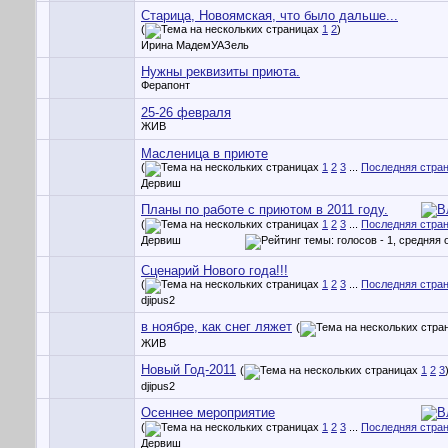
Старица, Новоямская, что было дальше...
(
1
2
)
Ирина МадемУАЗель
Нужны реквизиты приюта.
Ферапонт
25-26 февраля
ЖИВ
Масленица в приюте
(
1
2
3
...
Последняя стра
Дервиш
Планы по работе с приютом в 2011 году.
(
1
2
3
...
Последняя стра
Дервиш
Сценарий Нового года!!!
(
1
2
3
...
Последняя стра
djipus2
в ноябре, как снег ляжет
(
ЖИВ
Новый Год-2011
(
1
2
3
djipus2
Осеннее мероприятие
(
1
2
3
...
Последняя стра
Дервиш