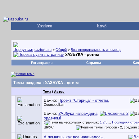
Уазбука
Клуб
uazbuka.ru
>
Общий
>
Благотворительность и помощь
УАЗБУКА - детям
Регистрация
Справка
Кал
Темы раздела
: УАЗБУКА - детям
Тема
/
Автор
Важно:
Проект "Старица" - отчёты.
Cosmopolitan
Важно:
УАЗбука награждена
орденом!
(
1
2
3
...
Последняя стра
ШРУС
А помнишь как все начиналось...