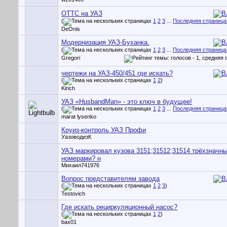
ОТТС на УАЗ
(
1
2
3
...
Последняя страница
DeOnis
Модернизация УАЗ-Буханка.
(
1
2
3
...
Последняя страница
Gregori
чертежи на УАЗ-450/451 где искать?
(
1
2
)
Kirich
УАЗ «HusbandMan» - это ключ в будущее!
(
1
2
3
...
Последняя страница
marat lysenko
Круиз-контроль УАЗ Профи
УазоводизК
УАЗ маркировал кузова 3151;31512;31514 трёхзначн
номерами? н
Михаил741976
Вопрос представителям завода
(
1
2
3
)
Testovich
Где искать рециркуляционный насос?
(
1
2
)
bax01