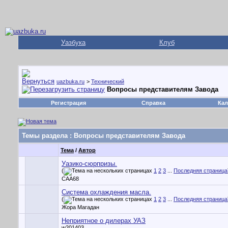
Уазбука
Клуб
uazbuka.ru
>
Технический
Вопросы представителям Завода
Регистрация
Справка
Кал
Темы раздела
: Вопросы представителям Завода
Тема
/
Автор
Уазико-сюрпризы.
(
1
2
3
...
Последняя страница
CAA68
Система охлаждения масла.
(
1
2
3
...
Последняя страница
Жора Магадан
Неприятное о дилерах УАЗ
w201403