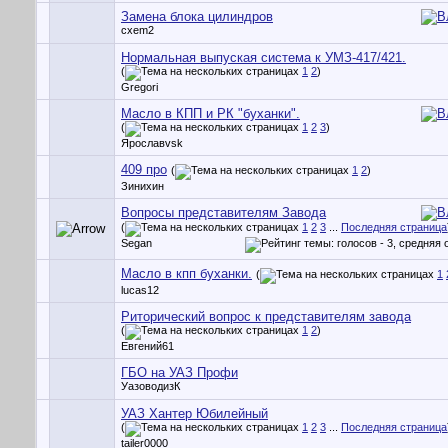
Замена блока цилиндров
cxem2
Нормальная выпуская система к УМЗ-417/421.
(
1
2
)
Gregori
Масло в КПП и РК "буханки".
(
1
2
3
)
Ярославvsk
409 про
(
1
2
)
Зинихин
Вопросы представителям Завода
(
1
2
3
...
Последняя страница
Segan
Масло в кпп буханки.
(
1
lucas12
Риторический вопрос к представителям завода
(
1
2
)
Евгений61
ГБО на УАЗ Профи
УазоводизК
УАЗ Хантер Юбилейный
(
1
2
3
...
Последняя страница
tailer0000