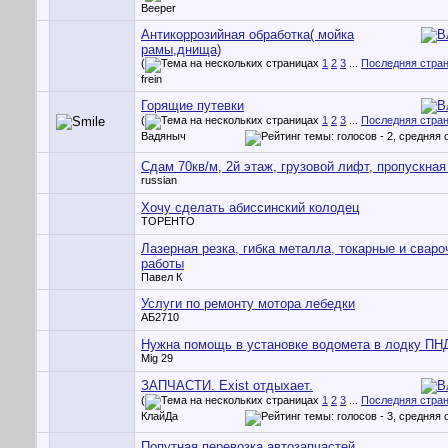
Beeper
Антикоррозийная обработка( мойка
рамы,днища)
(
1
2
3
...
Последняя стра
frein
Горящие путевки
(
1
2
3
...
Последняя стра
Вадяныч
Сдам 70кв/м, 2й этаж, грузовой лифт, пропускная
russian
Хочу сделать абиссинский колодец
TOPEHTO
Лазерная резка, гибка металла, токарные и свар
работы
Павел К
Услуги по ремонту мотора лебедки
АБ2710
Нужна помощь в установке водомета в лодку ПН
Mig 29
ЗАПЧАСТИ. Exist отдыхает.
(
1
2
3
...
Последняя стра
КлайДа
Попутная перевозка автозапчастей