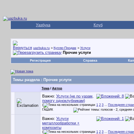
Уазбука
Клуб
uazbuka.ru
>
Куплю-Продам
>
Услуги
Прочие услуги
Регистрация
Справка
Кал
Темы раздела
: Прочие услуги
Тема
/
Автор
Важно:
Услуги (не по уазам,
помогу одноклубникам)
(
1
2
3
...
Последняя стра
ГАШИК
Важно:
Услуги
металлообработки +
композиты
(
1
2
3
...
Последняя стра