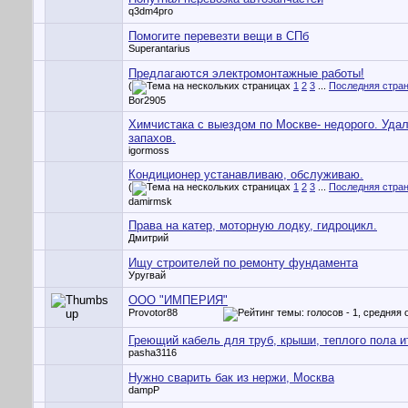
q3dm4pro
Помогите перевезти вещи в СПб
Superantarius
Предлагаются электромонтажные работы!
(
1
2
3
...
Последняя стра
Bor2905
Химчистака с выездом по Москве- недорого. Уда
запахов.
igormoss
Кондиционер устанавливаю, обслуживаю.
(
1
2
3
...
Последняя стра
damirmsk
Права на катер, моторную лодку, гидроцикл.
Дмитрий
Ищу строителей по ремонту фундамента
Уругвай
ООО "ИМПЕРИЯ"
Provotor88
Греющий кабель для труб, крыши, теплого пола ит
pasha3116
Нужно сварить бак из нержи, Москва
dampP