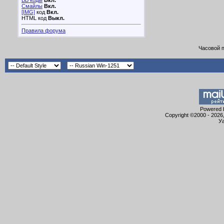
BB коды
Вкл.
Смайлы
Вкл.
[IMG]
код
Вкл.
HTML код
Выкл.
Правила форума
Часовой 
Powered b
Copyright ©2000 - 2026,
Уа