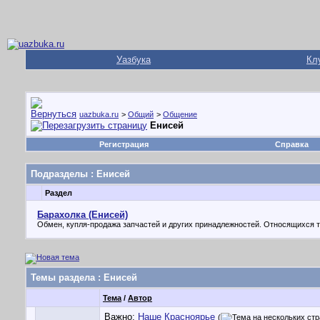
Уазбука
Кл
uazbuka.ru
>
Общий
>
Общение
Енисей
Регистрация
Справка
Подразделы
: Енисей
Раздел
Барахолка (Енисей)
Обмен, купля-продажа запчастей и других принадлежностей. Относящихся т
Темы раздела
: Енисей
Тема
/
Автор
Важно:
Наше Красноярье
(