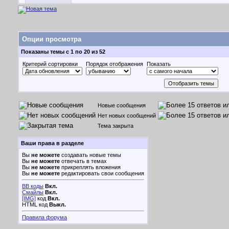
Опции просмотра
Показаны темы с 1 по 20 из 52
Критерий сортировки
Порядок отображения
Показать
Новые сообщения
Нет новых сообщений
Тема закрыта
Ваши права в разделе
Вы
не можете
создавать новые темы
Вы
не можете
отвечать в темах
Вы
не можете
прикреплять вложения
Вы
не можете
редактировать свои сообщения
BB коды
Вкл.
Смайлы
Вкл.
[IMG]
код
Вкл.
HTML код
Выкл.
Правила форума