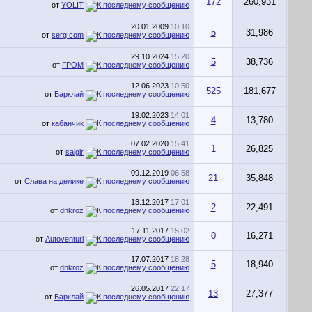
172
260,931
от
YOLIT
20.01.2009
10:10
5
31,986
от
serg.com
29.10.2024
15:20
5
38,736
от
ГРОМ
12.06.2023
10:50
525
181,677
от
Барклай
19.02.2023
14:01
4
13,780
от
кабанчик
07.02.2020
15:41
1
26,825
от
salgir
09.12.2019
06:58
21
35,848
от
Слава на делике
13.12.2017
17:01
2
22,491
от
dnkroz
17.11.2017
15:02
0
16,271
от
Autoventuri
17.07.2017
18:28
5
18,940
от
dnkroz
26.05.2017
22:17
13
27,377
от
Барклай