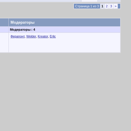
Страница 1 из 3
1
2
3
>
Модераторы
Модераторы : 4
Ферапонт
,
Welder
,
Kreator
,
Erlic