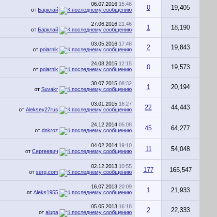
06.07.2016
15:46
0
19,405
от
Барклай
27.06.2016
21:46
1
18,190
от
Барклай
03.05.2016
17:48
2
19,843
от
polarnik
24.08.2015
12:15
0
19,573
от
polarnik
30.07.2015
08:32
1
20,194
от
Suvakr
03.01.2015
16:27
22
44,443
от
Aleksey27rus
24.12.2014
05:08
45
64,277
от
dnkroz
04.02.2014
19:10
11
54,048
от
Сергеевич
02.12.2013
10:55
177
165,547
от
serg.com
16.07.2013
20:09
1
21,933
от
Aleks1955
05.05.2013
16:18
2
22,333
от
alupa