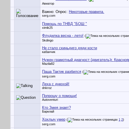
Авиатор
Важно: Опрос:
Некоторые правила.
serg.com
Помощь по ТНВД "БОШ "
ximik25
Флудилка весна - лето!
(
Skdingo
Не стало скиньдиго дяди кости
кабанчик
Нужен грамотный диагност (двигатель)г. Красноя
Mazila82
Паша Тактик разбился
(
serg.com
Леха с днюхой!
dnkroz
Попрошу о помощи!
Autoventuri
Кто Змея знает?
Барклай
Хохлыч умер
(
1
2
)
serg.com