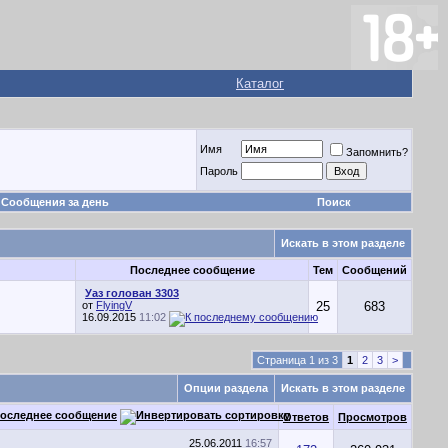
Каталог
Имя
Запомнить?
Пароль
Сообщения за день
Поиск
Искать в этом разделе
Последнее сообщение
Тем
Сообщений
Уаз голован 3303
от
FlyingV
25
683
16.09.2015
11:02
Страница 1 из 3
1
2
3
>
Опции раздела
Искать в этом разделе
оследнее сообщение
Ответов
Просмотров
25.06.2011
16:57