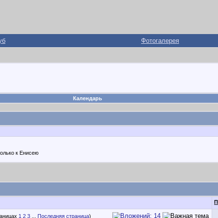
уб
Фотогалерея
Календарь
олько к Енисею
П
1
2
3
...
Последняя страница
)