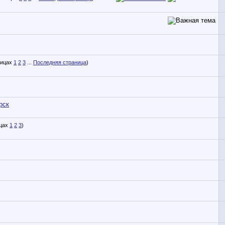
1
2
3
...
Последняя страница
)
рск
1
2
3
)