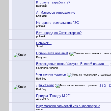
Кто хочет заработать?
Барклай
А. Матросов отправление
Барклай
История строительства ГЭС
polarnik
Есть народ со Снежногорска?
polarnik
Новичек!!!
Suvakr
Принимайте новичка!
(
Partyzan
Возрождение ветки Уазбука -Енисей! начало.....
(
Сафонов Андрей
Чип тюнинг уазиков
(
Bad Boy
Два уазика!
(
1
2
3
...
П
Bad Boy
Продам "Победу М-20".
Aleks1955
Ищу магазин запчастей уаз в красноярске
alupa