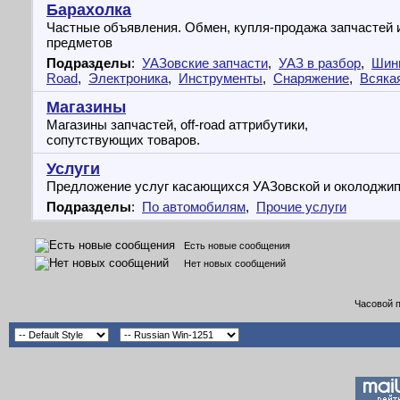
Барахолка
Частные объявления. Обмен, купля-продажа запчастей 
предметов
Подразделы
:
УАЗовские запчасти
,
УАЗ в разбор
,
Шин
Road
,
Электроника
,
Инструменты
,
Снаряжение
,
Всяка
Магазины
Магазины запчастей, off-road аттрибутики,
сопутствующих товаров.
Услуги
Предложение услуг касающихся УАЗовской и околоджип
Подразделы
:
По автомобилям
,
Прочие услуги
Есть новые сообщения
Нет новых сообщений
Часовой 